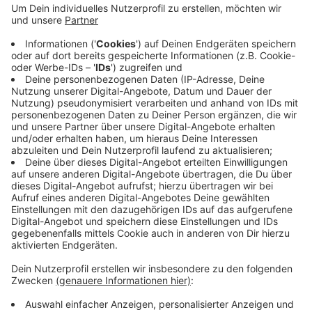
Anzeige
Der Mann hatte vorher versucht, einem Zivilpolizisten
Marihuana zu verkaufen. Passiert ist das Ganze
Montagabend (2.3) auf der Petersstraße. Der 19-
jährige flüchtete in Richtung Südwall konnte aber
schnell geschnappt werden. Ihn erwartet ein
Strafverfahren.
Anzeige
Anzeige