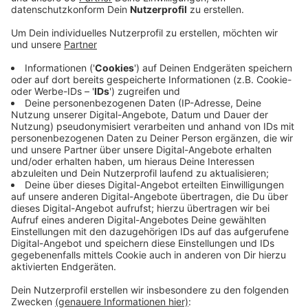
Anzeige
Zwei große Container mit Vorzelten stehen parat, An-
und Abfahrten sind markiert und die Haltezonen
ausgewiesen. Hier wird sich jeder einmal wöchentlich
kostenlos auf das Corona-Virus testen lassen können -
und das im Schnelldurchlauf. In dem Testzentrum
sollen an einem Werktag bis zu 400 Tests möglich
sein. An einem Samstag, Sonntag oder Feiertag sogar
bis zu 600, weil dann fast doppelt so viel Personal im
Einsatz ist. Die Tests werden entweder im Sitzen aus
dem Auto heraus oder als Fußgänger gemacht.
Termine können ab sofort
online
oder telefonisch
(unter 0151/40 034 731) bei den Maltesern gebucht
werden.