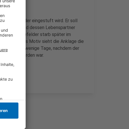
ischer Gefährder eingestuft wird. Er soll
n Krefelder und dessen Lebenspartner
lten. Der Krefelder starb später im
nur knapp. Als Motiv sieht die Anklage die
 Tat passierte wenige Tage, nachdem der
entlassen worden war.