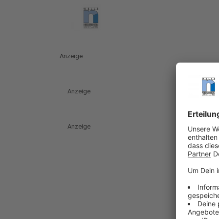
Anzeige
Anzeige
Anzeige