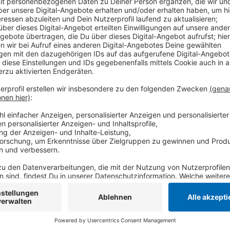
Anzeige
Angeklagt ist Abdullah A. - ein Syrer, der als islamist
vor sieben Monaten unvermittelt auf den 55-jährige
eingestochen haben - offenbar, weil sie Händchen hie
Krankenhaus, sein 53 Jahre alter Begleiter überlebte 
radikal-islamistische Gesinnung von Abdullah A. Die
Angeklagte wegen einer Jugendstrafe aus der Haft 
Anzeige