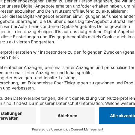
Anzeige
Die Halle sei die größte in Kempen, sagt Bürgermeist
die beste Sicherheit bei der Durchführung einer Rat
aus diesem Grund könne man auch nicht auf einen an
bewusst, dass der Sportunterricht gerade in Corona-
für den Gesundheitsschutz der Ratsmitglieder entsch
Schüler nicht hinnehmen. Sie planen für Dienstag ei
Anzeige