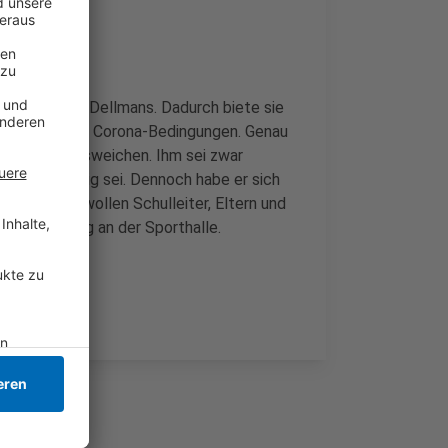
er Christoph Dellmans. Dadurch biete sie
ssitzung unter Corona-Bedingungen. Genau
deren Ort ausweichen. Ihm sei zwar
Zeiten wichtig sei. Dennoch habe er sich
ieden. Das wollen Schulleiter, Eltern und
ne Kundgebung an der Sporthalle.