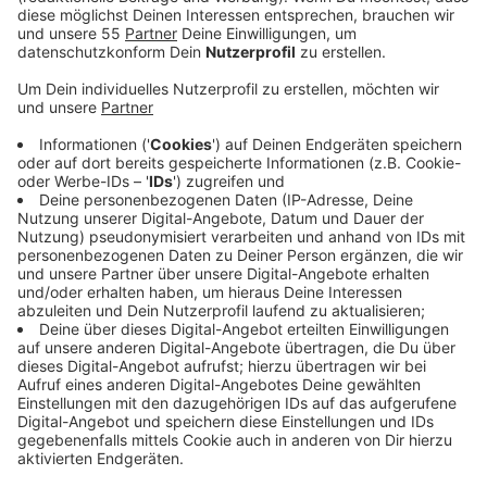
Anzeige
Ab Januar 2025 startet in Krefeld ein Modellprojekt,
der "Digitale Führerschein", um Kinder im Umgang mit
digitalen Medien zu schulen. An sechs Schulen in
Krefeld und dem Kreis Wesel werden Kinder ein Jahr
lang lernen, Fake-News zu erkennen und Aussagen von
Influencern kritisch zu hinterfragen. Zudem gibt es
Beratung zu digitaler Gewalt.
Anzeige
Förderung durch die Sozialstiftung NRW
Anzeige