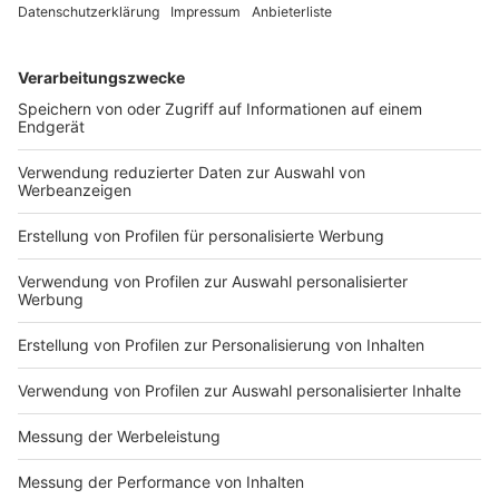
Kassenkosten.
Anzeige
Das zahlt die Krankenkasse bei Parodontitis:
Anzeige
Seit Juli 2021 ist für gesetzlich Versicherte nicht nur
die akute Therapie Kassenleistung, sondern auch die
Nachbehandlung inklusive Reinigung. Versicherte
haben für zwei Jahre einen verbindlichen Anspruch auf
eine strukturierte Nachsorge (UPT). Je nach
Patientenrisiko und Schwere der Erkrankung bezahlt
die GKV bis zu drei Nachsorgesitzungen pro Jahr. Eine
spezielle Früherkennungsuntersuchung auf
Parodontitis, der Parodontale Screening Index (PSI),
ist alle zwei Jahre Kassenleistung. Eine Parodontitis-