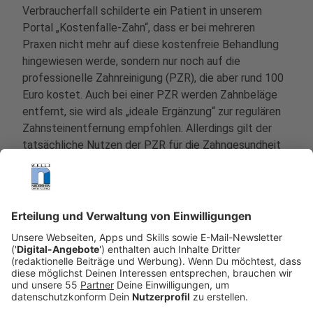
Verbraucherfall schilderte ein Patient in unserem
Portal „Kostenfalle-Zahn“, dass er bei mehreren
Praxen nicht mehr auf diese kostenfreie Behandlung
hingewiesen werde, sondern nur noch auf die
professionelle Zahnreinigung (PZR), die aber rund 100
Euro kostet. Auch bei einer PZR werden Zahnbeläge
entfernt, sie wird als „ideale Ergänzung“ zur regulären
Zahnsteinentfernung empfohlen. Allerdings gilt der
tatsächliche Nutzen der PZR für die Zahngesundheit
wissenschaftlich als nicht ausreichend belegt, vor
allem nicht für Menschen mit guter Mundgesundheit.
Viele Krankenkassen bieten freiwillig Zuschüsse zur
professionellen Zahnreinigung an, dies sollte man
vorab klären.
Anzeige
Zahnersatz: Geld sparen mit der