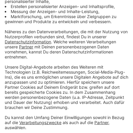
Diese sogenannte Härtefallregelung gilt etwa für
Empfänger von Sozialhilfe, BAföG oder Grundsicherung
im Alter.
Anzeige
Zuzahlungsfreie Füllungen:
Anzeige
Wer gesetzlich krankenversichert ist, hat einen
Anspruch auf eine zuzahlungsfreie Füllung. Die
Basistherapie übernehmen gesetzliche Krankenkassen
komplett, also Amalgam im Seitenzahnbereich und
Komposit (Kunststoff) im Frontzahnbereich. Treten
Mängel an der Füllung auf, an dem Patienten keine
Schuld tragen, sind Zahnärzte gesetzlich zur
kostenlosen Nachbesserung oder Neuanfertigung