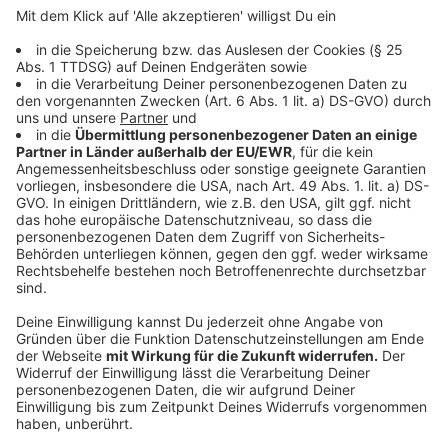
verpflichtet. Diese Gewährleistungspflicht gilt auch für
Zahnersatz (§136a Abs. 4 SGB V), und zwar zwei Jahre
lang und nur bei der Zahnärztin oder dem Zahnarzt, die
oder der die Arbeit eingesetzt hat.
Anzeige
Was bei Kindern Kassenleistung ist:
Anzeige
Kinder haben vom 6. Lebensmonat bis zum 6.
Lebensjahr Anspruch auf insgesamt sechs
Früherkennungsuntersuchungen. Kinderarztpraxen
verweisen im gelben Kinderuntersuchungsheft darauf.
Falls eine Füllung nötig ist, erhalten Kinder unter 15
Jahren sowie Schwangere und Stillende auch im
Seitenzahnbereich zahnfarbene Füllungen auf