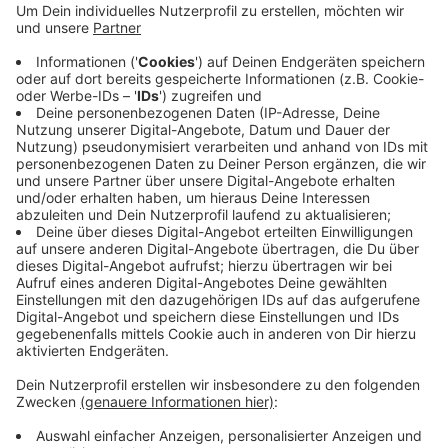
Regelversorgung
Anzeige
Zahnersatz kann teuer werden. Doch es gibt stets
mehrere Behandlungsmöglichkeiten. Der Tipp von
„Kostenfalle-Zahn“: Patienten sollten jeweils die
Kosten einer preiswerten, einer mittleren und einer
teuren Lösung erfragen. Das günstigste ist die
Kassenleistung (sogenannte Regelversorgung).
Ebenso kann ein Preisvergleich bei anderen
Zahnarztpraxen hilfreich sein oder eine Nachfrage bei
der Krankenkasse. Die übernimmt bei Kronen, Brücken
und Prothesen nur einen Zuschuss, nämlich rund 60
Prozent der Kosten für die Regelversorgung, bei
einem gut geführten Bonusheft bis zu 75 Prozent.
Menschen mit geringem Einkommen erhalten auf
Antrag diese Regelversorgung aber komplett bezahlt.