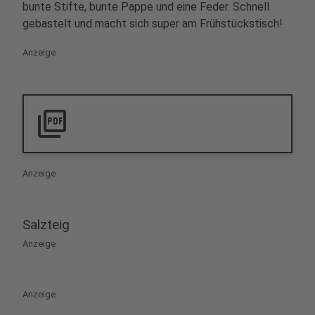
bunte Stifte, bunte Pappe und eine Feder. Schnell
gebastelt und macht sich super am Frühstückstisch!
Anzeige
picture_as_pdf
Anzeige
Salzteig
Anzeige
Anzeige