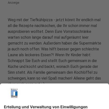
Anzeige
Weg mit der Tiefkühlpizza - jetzt könnt Ihr endlich mal
all die Rezepte nachkochen, die Ihr schon immer mal
ausprobieren wolltet. Denn Eure Vorratsschränke
warten schon lange darauf mal aufgeräumt leer
gemacht zu werden. Außerdem haben die Supermärkte
ja auch noch offen. Was hilft besser gegen schlechte
Laune als leckeres Essen?! Wenn Ihr Kinder habt:
Schnappt Sie Euch und stellt Euch gemeinsam in die
Küche und kocht und backt, wonach Euch gerade der
Sinn steht. Als Familie gemeinsam den Kochlöffel zu
schwingen, kann so viel Spaß machen! Alleine geht das
aber auch ganz gut :-)
Falls es Euch noch an Inspiration fehlt, haben wir alle