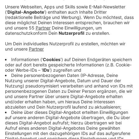
mal in unseren Kochbüchern gekramt und Euch die
Welle Niederrhein-Lieblingsrezepte
zusammengestellt.
Jeder aus dem Team präsentiert sein absolutes
Lieblingsrezept gegen die schlechte Laune! Sucht
Euch was schönes aus und markiert uns gerne auf
Instagram und Facebook, damit wir Euer Ergebnis zu
Gesicht bekommen!
Anzeige
Schoko-Kirschkuchen - von Natascha Brücker
Anzeige
Morgenmoderatorin Natascha Brücker backt gerne
einen schokoladigen Kirschkuchen
Anzeige