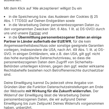
Im Urlaub hat man fantastisch Zeit, mal darüber
nachzudenken. Ein bisschen zu philosophieren.
Es gibt in den USA eine Firma namens Alcor Life
Extension. Die haben Leute eingefroren – mit der Idee,
dass sie nach dem Tod irgendwann wieder aufgetaut
werden.
Ich finde das völlig absurd, total gaga.
Wenn wir wirklich unendlich lange leben könnten,
würde doch jeder Urlaub irgendwann seinen Wert
verlieren.
Urlaub ist gerade deswegen besonders, weil wir nicht
unendlich viele davon haben.
Nur dadurch ist es eine tolle, erinnerungswürdige Zeit.
Ich finde es ganz, ganz wichtig, zwischendurch im
Leben mal rauszuzoomen und die großen Fragen zu