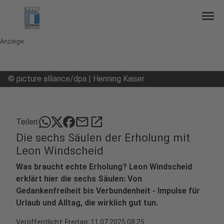
menu
Anzeige
©
picture alliance/dpa | Henning Kaiser
mail
open_in_new
Teilen:
Die sechs Säulen der Erholung mit
Leon Windscheid
Was braucht echte Erholung? Leon Windscheid
erklärt hier die sechs Säulen: Von
Gedankenfreiheit bis Verbundenheit - Impulse für
Urlaub und Alltag, die wirklich gut tun.
Veröffentlicht:
Freitag, 11.07.2025 08:25