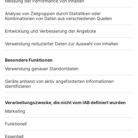
gebeten, einfach mal fremde Menschen
anzusprechen.
Das Ergebnis: Die Fahrt war viel schöner als bei
denjenigen, die die ganze Zeit mit Noise Cancelling und
Handy für sich blieben.
Also: Leute im Urlaub, mal losziehen, andere Menschen
ansprechen!
Von mir aus im Pool – vielleicht nicht an der
Massagedüse – oder abends am Buffet.
Das sind kleine Momente des Kontaktaufnehmens –
und das tut unserem Kopf gut.
Anzeige