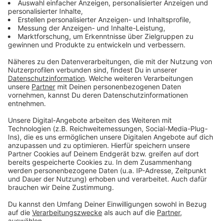
Das kann eine Wanderung sein, ein neues
Gesellschaftsspiel.
Vielleicht hat man im Urlaub mal Zeit, etwas zu
kochen, wofür sonst die Zeit fehlt.
Gemeinsame neue Erlebnisse schweißen zusammen.
Urlaub ist perfekt dafür.
Anzeige
Säule 5: Sinnhaftigkeit
Anzeige
Das Gefühl, dass mein Leben einen Sinn hat – oh, wie
schön!