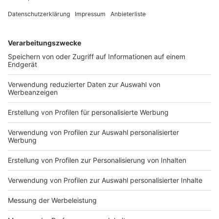
stellen – vielleicht im Frankreichurlaub unter dem
Sternenhimmel in den Pyrenäen, den Cevennen oder in
der Provence.
Von mir aus aber auch einfach in Castrop-Rauxel, wenn
im Sommer mal ein bisschen weniger los ist.
Anzeige
Säule 6: Verbundenheit
Anzeige
Wir Menschen sind soziale Wesen.
Im Urlaub ist Zeit, um mal wieder miteinander in Ruhe
zu sprechen.
Es gibt eine super spannende Studie: Pendler wurden