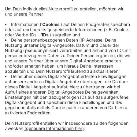
Entspannung ist super - auf der Liege liegen, nichts
tun. Aber zwischendurch: das kleine Abenteuer!
Etwas Neues erleben, gerade in der Liebesbeziehung
mit dem Partner oder der Partnerin – das sind
Momente, in denen unser Hirn wieder Knistern und
Schmetterlinge in den Bauch holt. Weil wir zusammen
Dopamin ausschütten.
Ich möchte mehr von diesem Neuen erleben - und
dann ist es ein bisschen so, als ob man sich die Liebe
zurück ins Leben holt.
Dafür ist im Urlaub natürlich Zeit.
Das muss nicht nur der Kampf um die beste Liege am
Pool morgens oder das letzte Stück Kotelett am
Buffet sein.