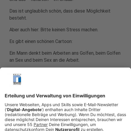
Das ist unglaublich schön, dass diese Möglichkeit
besteht.
Aber auch hier: Bitte keinen Stress machen.
Es gibt einen schönen Cartoon:
Ein Mann denkt beim Arbeiten ans Golfen, beim Golfen
an Sex und beim Sex an die Arbeit.
Dieses "von außen bestimmt sein", diese Zwänge und
Gedankenwanderungen - das ist normal. Auch im
Urlaub.
Anzeige
Säule 4: Herausforderung
Anzeige