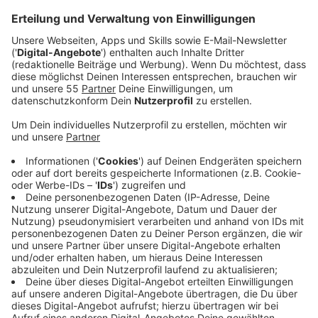
Veröffentlicht:
Montag, 30.05.2022 07:28
Anzeige
Keine Elternzeit, Applaus für alle Männer, die sich um
ihre Kinder kümmern. Das Leben als junger Vater ist in
der Gesellschaft teilweise schwierig.
Heiner Fischer
ist Männer- und Väterberater in Krefeld
und er hat bei
uns im Studio erzählt, wie seine Arbeit so aussieht,
was er meint, was sich verändern muss und wo
eigentlich das Problem liegt. Denn: Auch Männer
wollen, sollen und dürfen sich um die Familie kümmern.
Das ganze Gespräch von Heiner Fischer und unserem
Kollegen Christian Meißner, das gibt's für Euch hier:
Anzeige