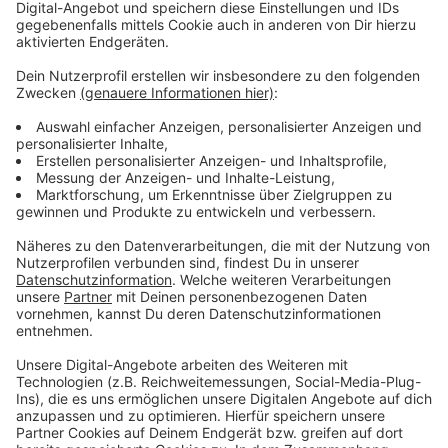
Anzeige
Mehr Talk am Sonntag?
Anzeige
Wir lieben unseren Talk am Sonntag und wir lieben die
Geschichten, die Ihr uns gerne erzählt! Inzwischen
haben wir mit einigen Akteuren aus Krefeld und dem
Kreis Viersen gesprochen. Wie ist es, mit Lionel Messi
zu tanzen? Was kann ein Defibrillator? Wie reagiert die
Feuerwehr, wenn in einer Stadt an etlichen Stellen
Keller volllaufen? Wieso spendet man seinen Körper?
Wie funktioniert moderne Landwirtschaft? Das alles
findet Ihr auf
unserer Seite mit allen Podcast-Folgen
zum Talk am Sonntag.