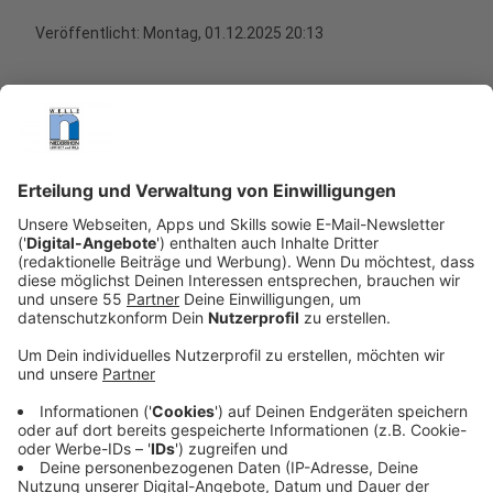
Veröffentlicht:
Montag, 01.12.2025 20:13
Anzeige
Unter der neuen Identität einer Juwelierin soll sie das
Vertrauen von Ashley (Maria Cordsen), der
geheimnisvollen Freundin des skrupellosen
Gangsterbosses Miran (Afshin Firouzi), gewinnen. Doch
in der Welt aus Luxus, Macht und Gewalt
verschwimmen bald die Grenzen zwischen Schein und
Wirklichkeit.
Streaming-Dienst: Netflix
Anzeige