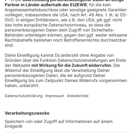
Wir benötigen Ihre
Zustimmung, um den YouTube
Video-Service zu laden!
Wir verwenden einen Service eines
Drittanbieters, um Videoinhalte
einzubetten. Dieser Service kann
Daten zu Ihren Aktivitäten
sammeln. Bitte lesen Sie die
Details durch und stimmen Sie der
Nutzung des Service zu, um dieses
Video anzusehen.
Mehr Informationen
Als Tea beginnt, Mitgefühl und Faszination für Ashley
zu empfinden, gerät sie in ein gefährliches Geflecht
Akzeptieren
aus Verrat, Begehren und moralischen Zweifeln. Jeder
powered by
Usercentrics Consent
Schritt in ihrer Mission bringt sie der Wahrheit näher –
Management Platform
und zugleich sich selbst immer weiter abhanden.