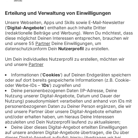
Strache (Andreas Lust) zu sehen.
Veröffentlicht:
Mittwoch, 13.10.2021 17:38
Anzeige
Koksend war der Vizekanzler offensichtlich nicht nur
zur Entspannung auf der balearischen Partyinsel zu
Gast. Denn im Video war auch eine vermeintliche
russische Oligarchin zu sehen, mit der Strache
versuchte, politische Klüngeleien auszuhandeln. Wie
sich später rausstellte, war das Zusammentreffen
geplant. Ein gewisser Julian H. (Nicholas Ofczarek)
hatte das Treffen fingiert, um das Video später an die
Presse zu verkaufen…
Streaming-Dienst: Sky Ticket