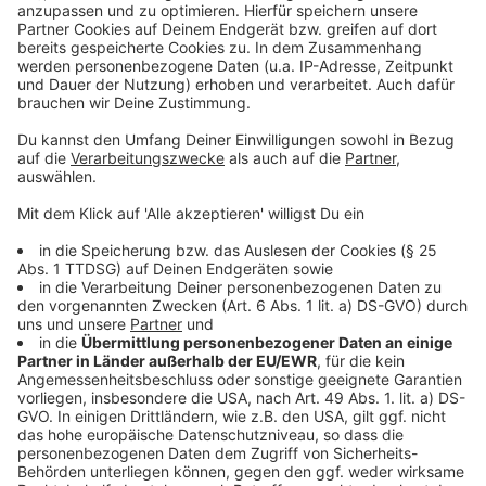
ein gefeierter Politiker. Das sollte sich nach seinem
Aufenthalt auf Ibiza schlagartig ändern.
Anzeige
©
Copyright: Sky Original Produktion
Er zog im Hintergrund die Fäden für das Treffen: Der
Detektiv Julian H. - sein Video sollte später
millionenfach geklickt werden.
Anzeige
Anzeige