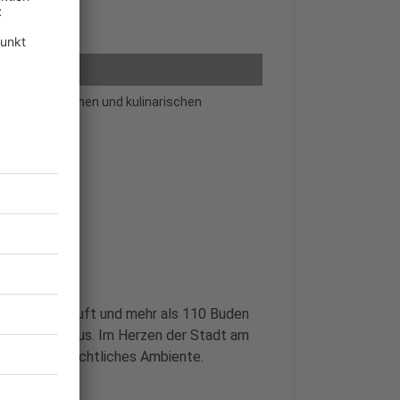
nsthandwerklichen und kulinarischen
Lebkuchenduft und mehr als 110 Buden
0. November aus. Im Herzen der Stadt am
deres weihnachtliches Ambiente.