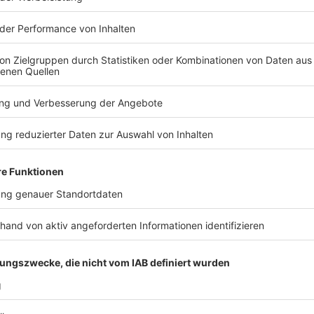
Anzeige
Dortmund
Anzeige
Weihnachtsstadt -
Über 250 Buden verzaubern die
Weihnachtsmarktes ab dem 20. November als einer de
garantiert auch noch das ein oder andere Weihnachts
das Saisonbier der Brauerei Hövels: ein Weihnachtsb
Petritkirche. .
Weitere Infos
Anzeige