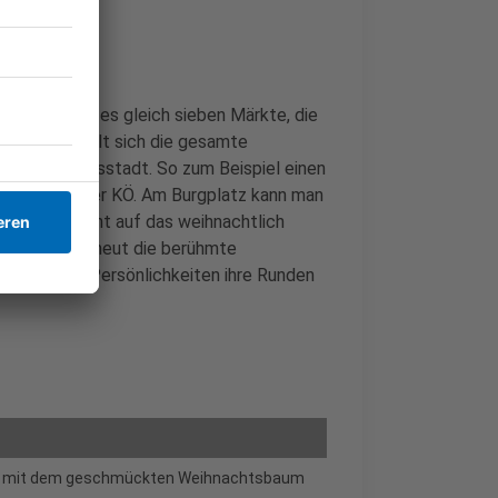
ptstadt gibt es gleich sieben Märkte, die
. So verwandelt sich die gesamte
e Weihnachtsstadt. So zum Beispiel einen
markt auf der KÖ. Am Burgplatz kann man
höne Aussicht auf das weihnachtlich
stadt wird erneut die berühmte
üsseldorfer Persönlichkeiten ihre Runden
rf mit dem geschmückten Weihnachtsbaum