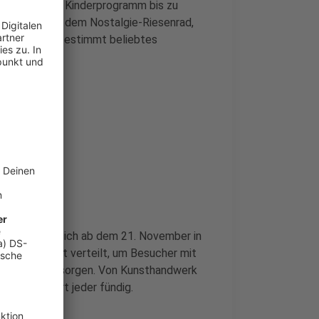
und Show über Kinderprogramm bis zu
Steege hinter dem Nostalgie-Riesenrad,
ghlight und bestimmt beliebtes
verwandelt sich ab dem 21. November in
er Innenstadt verteilt, um Besucher mit
kideen zu versorgen. Von Kunsthandwerk
häre wird dort jeder fündig.