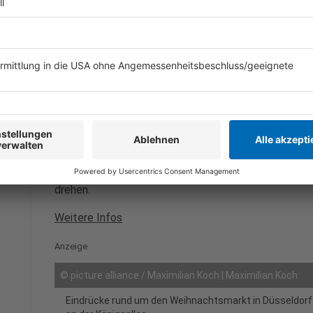
Düsseldorf
Anzeige
Weihnachtsstimmung am Rhein -
In der Landeshau
fußläufig miteinander verbunden und erreichbar sind
Düsseldorfer Innenstadt ab dem 20. November in ein
Handwerkermarkt vor dem Rathaus und einen Lichter
mit dem Riesenrad hoch hinaus und bekommt eine sc
beleuchtete Stadtzentrum und den Rhein. In der Alt
Glühweinpyramide aufgebaut sein, in der bekannte D
drehen.
Weitere Infos
Anzeige
©
picture alliance / Maximilian Koch | Maximilian Koch
Eindrücke rund um den Weihnachtsmarkt in Düsseldo