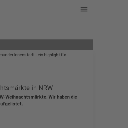
menu
munder Innenstadt - ein Highlight für
chtsmärkte in NRW
RW-Weihnachtsmärkte. Wir haben die
ufgelistet.