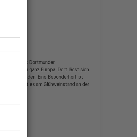
 Besucher des Dortmunder
r größten in ganz Europa. Dort lässt sich
geschenk finden. Eine Besonderheit ist
ier. Man findet es am Glühweinstand an der