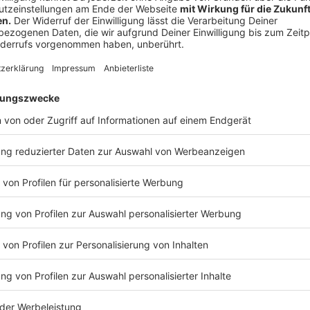
Schloss Weihnacht
Jüchen
Anzeige
Schloss Dyck
©
picture alliance / Bonn.digital | Marc John
19
Über 150 Stände bieten ein vielfältiges Angebot an ku
Hagen
Köstlichkeiten am Bonner Weihnachtsmarkt
Friedrich ebert platz hagen
Anzeige
Bielefeld
Anzeige
Weihnachtliches Bummeln -
Geschmückte Tannen, 
breiten sich in der Bielefelder Innenstadt ab dem 2
alten Markt bietet der Hüttenzauber ein ganz beson
Weitere Infos