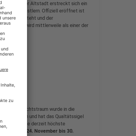
mitten in der Altstadt erstreckt sich ein
rk und Künstlern. Offiziell eröffnet ist
rintenmann steht und der
chtsmarkt wird mittlerweile als einer der
zufler Weihnachtstraum wurde in die
aufgenommen und hat das Qualtätssigel
 erhalten. Die derzeit höchste
märkte.
Vom 24. November bis 30.