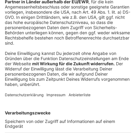
Anzeige
Woran erkenne ich, ob mein Kind davon
betroffen ist?
Anzeige
Eine Frage, die aktuell wohl viele Eltern - auch am
Niederrhein - beschäftigt. Der Psychologie-Professor
Schmitz:
Auf der einen Seite berichten es Kinder. Sie
sprechen über Traurigkeit, von Ängsten. Aber
Kinder und Jugendliche tun das seltener als
Erwachsene. Anzeichen sind: Kinder werden
ängstlich, werden stiller, trauriger und ziehen sich
über einen längeren Abschnitt von einer bis zwei