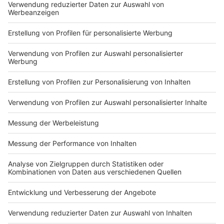
Wochen weiter und weiter zurück. Hier macht es
Sinn, beim Psychologen vorstellig zu werden.
Der Terminservice der Krankenkasse kann bei der
Suche nach einem geeigneten Psychologen
weiterhelfen. Denn es ist nicht immer einfach, einen
Therapieplatz zu finden. Bei einem Thema allerdings
darf gar nicht erst abgewartet werden, sondern
umgehend gehandelt werden: Suizidgefahr.
Professor Schmitz dazu:
Das tritt sehr häufig in Verbindung mit
Depressivität auf, also mit Rückzug, mit großer
Traurigkeit, Schlafstörungen, aber auch
Gewichtsverlust. Es ist nicht falsch, konkret
Fragen zu stellen, wie: 'Hast du solche Gedanken,
dass du vielleicht nicht mehr leben willst oder