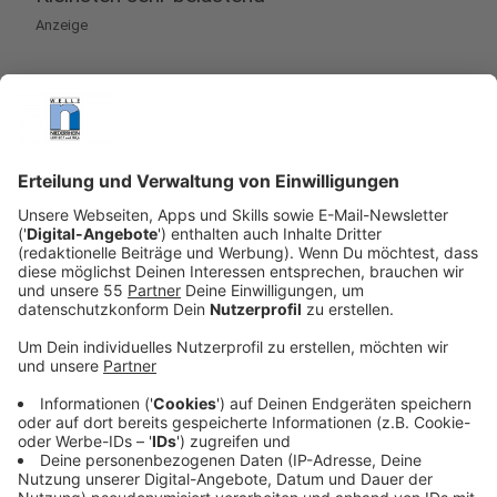
Anzeige
8 von 10 Kindern fühlen sich durch die Pandemie
belastet, vermeldet eine aktuelle Studie. Professor
Julian Schmitz, Kinder- und Jugendpsychologe an der
Uni Leipzig, meint, viele Kinder haben vor allem Angst
vor einer Quarantäne.
Eine Quarantäne ist mit das belastendste
Ereignis für Familien und für Kinder. Es gibt
Kinder, die haben große Angst vor den täglichen
Tests in der Schule. Sie haben Angst positiv zu
sein, weil sie Angst haben, in die Isolation gehen
zu müssen. Auch weil sie wissen, dass sie in
dieser Isolation von ihren Freunden