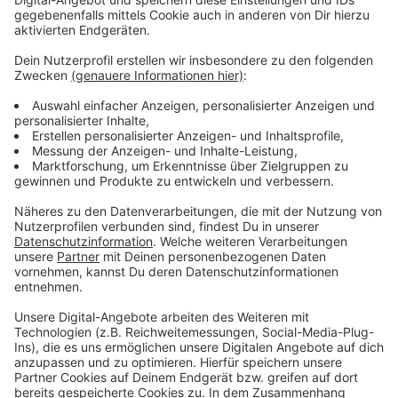
Anzeige
Noch mehr Talk am Sonntag?
Anzeige
Wir lieben unseren Talk am Sonntag und wir lieben die
Geschichten, die Ihr uns gerne erzählt! Inzwischen
haben wir mit einigen Akteuren aus Krefeld und dem
Kreis Viersen gesprochen. Wie ist es, mit Lionel Messi
zu tanzen? Was kann ein Defibrillator? Wie reagiert die
Feuerwehr, wenn in einer Stadt an etlichen Stellen
Keller volllaufen? Wieso spendet man seinen Körper?
Wie funktioniert moderne Landwirtschaft? Das alles
findet Ihr auf
unserer Seite mit allen Podcast-Folgen
zum Talk am Sonntag.