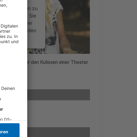
ideoinhalte
ce kann Daten zu
 Bitte lesen Sie
timmen Sie der
um dieses Video
.
onen
Fall - hinter den Kulissen einer Theater
nsent Management
 Spauke
 Spauke