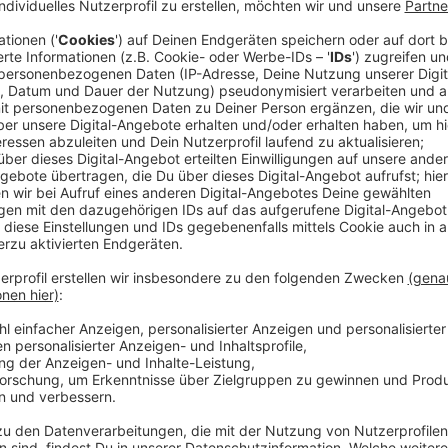
werden auf mysteriöse Weise zerschnitten und a
durch Zauberhand plötzlich eine bedrohliche Nachr
Geist sein Unwesen oder erlaubt sich hier jemand
Besatzung verhält sich jedenfalls verdächtig merkw
Nachwuchs-Ermittlerinnen Franzi, Kim und Marie - 
gelöst ist!
Veröffentlicht:
Donnerstag, 25.07.2019 07:44
Anzeige
Wir benötigen Ihre Z
den YouTube Video
laden!
Wir verwenden einen S