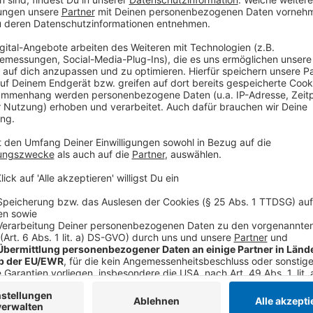
Drittanbieters, um V
einzubetten. Dieser Servi
Ihren Aktivitäten sammeln.
die Details durch und s
Nutzung des Service zu, 
anzusehen
Mehr Informati
Die drei Nachwuchsdetektive übernehmen einen neuen 
Akzeptieren
AG spukt es. Oder ist es doch Sabotage?
powered by
Usercentrics Co
Anzeige
Platform
©
Copyright 2019 Constantin Film Verleih GmbH / Bernd
Bei den Proben geschehen seltsame Dinge.
Anzeige
©
Copyright 2019 Constantin Film Verleih GmbH / Bernd