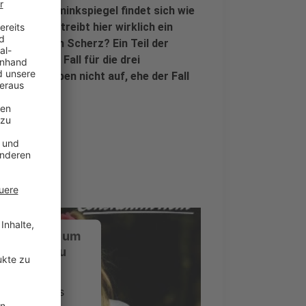
uf dem Schminkspiegel findet sich wie
icht. Aber treibt hier wirklich ein
 einen bösen Scherz? Ein Teil der
ürdig. Ein Fall für die drei
und die geben nicht auf, ehe der Fall
ustimmung, um
-Service zu
ervice eines