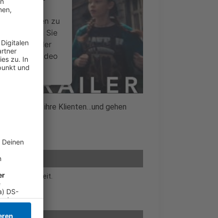
ideoinhalte
ce kann Daten zu
 Bitte lesen Sie
timmen Sie der
um dieses Video
.
onen
!! kämpfen für ihre Klienten…und gehen
nsent Management
sie sich viel Zeit.