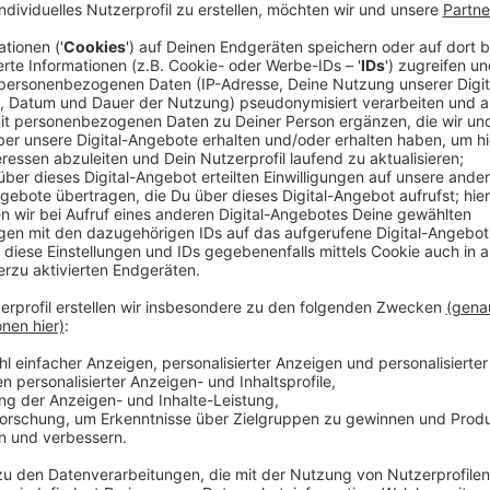
Veröffentlicht:
Montag, 11.09.2023 20:10
Anzeige
Und davon gibt es genug. Denn die drei Detektivinnen
gehen sie unter anderem gegen Erpressung, Cybermob
Kampf.
Streaming-Dienst: Disney+
Anzeige
Wir benötigen Ihre Z
den YouTube Video
laden!
Wir verwenden einen S