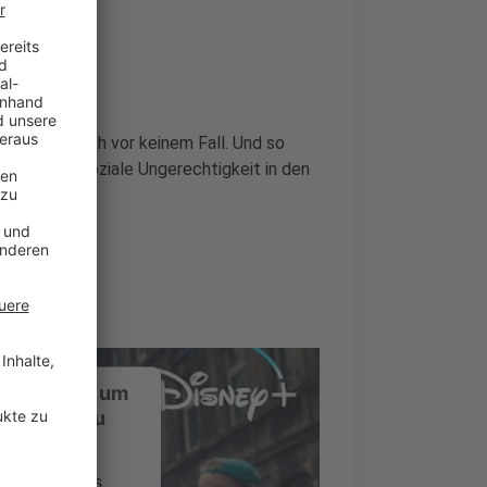
 scheuen sich vor keinem Fall. Und so
bing und soziale Ungerechtigkeit in den
ustimmung, um
-Service zu
ervice eines