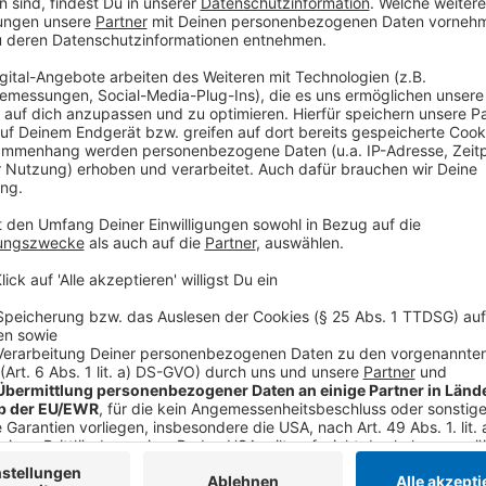
Drittanbieters, um V
einzubetten. Dieser Servi
Ihren Aktivitäten sammeln.
die Details durch und s
Nutzung des Service zu, 
anzusehen
Mehr Informati
Drei Mädels, drei starke Persönlichkeiten. Die drei !
Akzeptieren
manchmal sehr unkonventionelle Wege.
powered by
Usercentrics Co
Anzeige
Platform
©
Copyright: Disney+
Die drei !!! lauern an jeder Ecke. Für ihre Klienten nehmen 
Anzeige