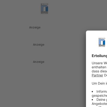
Anzeige
Anzeige
Anzeige