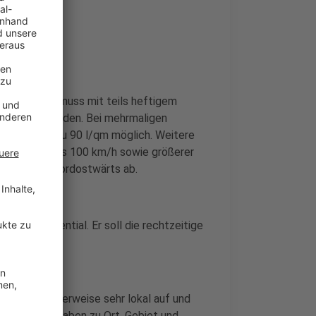
ran. Dabei muss mit teils heftigem
gerechnet werden. Bei mehrmaligen
elt auch bis zu 90 l/qm möglich. Weitere
Sturmböen bis 100 km/h sowie größerer
e Gewitter nordostwärts ab.
nwetterpotential. Er soll die rechtzeitige
eten typischerweise sehr lokal auf und
 Genauere Angaben zu Ort, Gebiet und