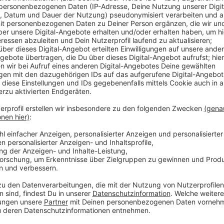
gültig von: Dienstag, 12.09.2023 18:00 Uhr
voraussichtlich bis: Mittwoch, 13.09.2023 00:00 Uhr
Von Südwesten ziehen am Abend kräftige Gewitter he
Starkregen zwischen 30 und 40 l/qm in kurzer Zeit 
Ereignissen sind mehrstündig 40 bis 60 l/qm, vereinz
Begleiterscheinungen sind Sturmböen und schwere 
Hagel um 2 cm. In der zweiten Nachthälfte ziehen di
Dies ist ein Hinweis auf eine Wetterlage mit hohem U
Vorbereitung von Schutzmaßnahmen ermöglichen.
Gewitter mit den genannten Begleiterscheinungen tr
treffen mit voller Intensität meist nur wenige Orte.