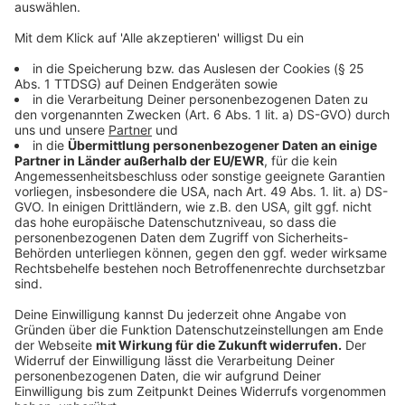
Anzeige
Buchtipp drei: Das Jugendbuch - Die
Einsamkeit der Astronauten
Anzeige
Ein Roman der die Grenzen der Wirklichkeit aufbricht
und ein Leseerlebnis bietet, wie man es selten zuvor
erleben konnte. Die Einsamkeit der Astronauten
handelt von einem Jungen namens Jonah, der in einer,
von einer Firma kontrollierten, Siedlung lebt. Sein
Leben verändert sich grundlegend als ein Mädchen in
seine Klasse kommt, die sich rebellisch gegen die
Firma stellt.
Die Einsamkeit der Astronauten von
Stefan Beuse
erzählt auf wunderbare Weise die