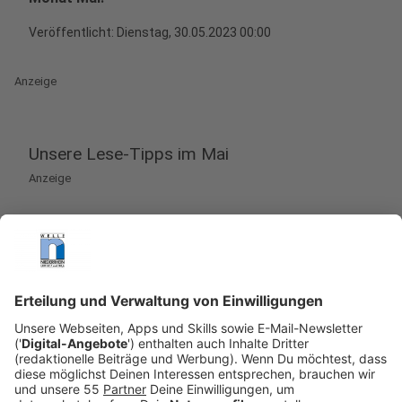
Veröffentlicht:
Dienstag, 30.05.2023 00:00
Anzeige
Unsere Lese-Tipps im Mai
Anzeige
Buchtipp eins: Das Bilderbuch - Der kluge
Keks
Anzeige
Der kluge Keks hat sich eine lange Zeit sehr
unbedeutend neben all den tollen Cupcakes und
brillanten Brötchen gefühlt. Doch dann wurde ihm klar,