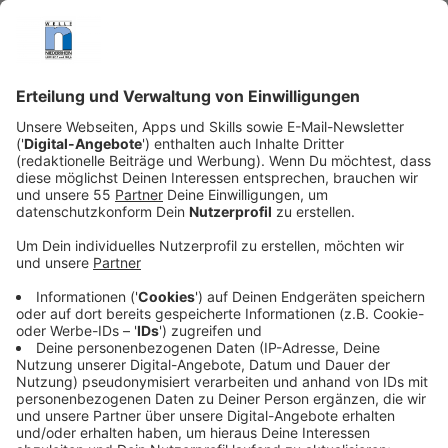
Basketballplätze, Zen-Gärten, Fitnessräume, Spas
und Restaurants sollen der Elite ein komfortables
Leben ermöglichen, während draußen die Welt im
Chaos versinkt und nur noch auf großen
Bildschirmen sichtbar ist.
Veröffentlicht:
Freitag, 03.10.2025 12:57
Anzeige
Doch der vermeintliche Zufluchtsort wird bald zur
tickenden Zeitbombe: Zwei der einflussreichsten
Milliardärsfamilien tragen alte Konflikte mit sich, die in
der Enge des Bunkers eskalieren. Unerwartete
Allianzen entstehen, lang gehütete Geheimnisse
treten ans Licht, und verborgene Seiten der Bewohner
kommen zum Vorschein. Aus Luxus und Sicherheit wird
ein Pulverfass, in dem Macht, Misstrauen und