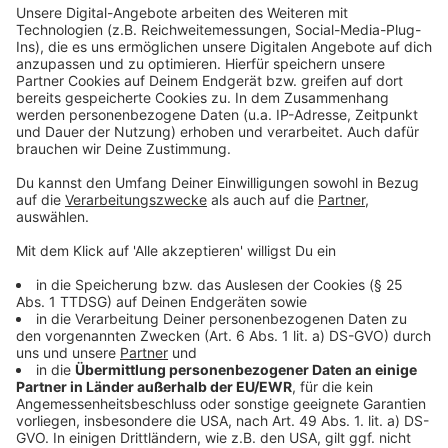
Video anzusehen.
Mehr Informationen
Was in der alten Welt ein Problem darstellte, eskaliert
in der Enge des Bunkers. Alte Fehden und dunke
Akzeptieren
Geheimnisse bedrohen die letzten Überlebenden.
powered by
Usercentrics Consent
Anzeige
Management Platform
©
Copyright: Netflix
Der Bunker ist luxuriös gestaltet. Doch Misstrauen und
alte Konflikte bedrohen die Gesellschaft unter der
Erde.
Anzeige
©
Copyright: Netflix