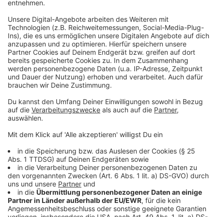
Den geputzten Mangold (Stiele und Blätter
getrennt) kurz in kochendem Wasser blanchieren
und sofort in Eiswasser abschrecken.
Auf einem sauberen Küchenhandtuch trocken
legen und am besten etwas ausdrücken.
Schalotte und Knoblauch schälen und in feine
Würfel schneiden. In einem Topf die Butter
zerlassen, Schalotten- und Knoblauchwürfel darin
anschwitzen und mit Mehl bestäuben.
Mit der Sahne ablöschen und kurz durchkochen,
bis eine dicke Béchamelsauce entsteht. Darin die
Mangoldstiele und á la minute die -blätter
erwärmen.
Gnocchi:
Die Kartoffeln mit Schale in Salzwasser etwa 20
Minuten gar kochen. Inzwischen die Kartoffeln
abgießen und ausdampfen lassen. Noch heiß
pellen und durch die Presse drücken. Sofort mit