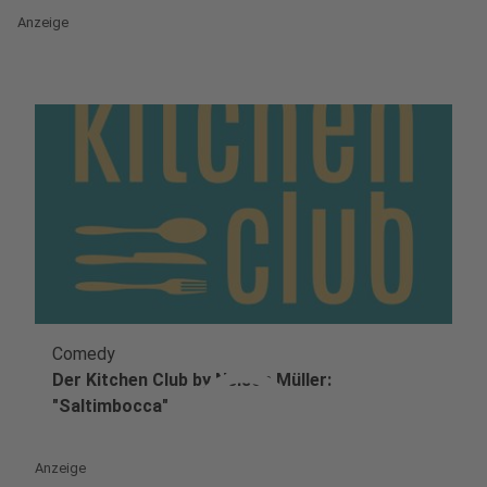
Anzeige
Comedy
play_circle
Der Kitchen Club by Nelson Müller:
"Saltimbocca"
Anzeige