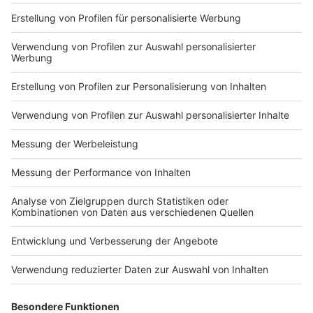
Das ist der Kitchen Club by Nelson Müller
Anzeige
Bei euch läuft das Radio in der Küche, bei uns die
Küche im Radio. Starkoch Nelson Müller lädt uns
exklusiv in seinen Kitchen Club ein. Ab sofort versorgt
er uns täglich mit raffinierten Rezepten zum
Nachkochen oder Nachkochen lassen. Nelson nimmt
uns mit in seine Küche und weiht uns in die
Geheimnisse eines bekannten Profikochs ein. Der
Kitchen Club by Nelson Müller ist etwas für alle
Gourmets und Gourmüsen. Für alle von euch, die
wissen, dass Kardamom ein Gewürz ist und kein
Ersatzteil fürs Auto. Das ist "Foodtainment" der
Extraklasse. Feinste Küche, die man überall genießen