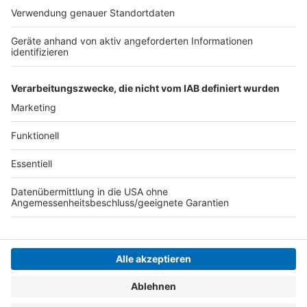
kann. Serviert in eurem Lieblingsradio. Bon Appetit -
oder wie Nelson es sagt: "Macht nix, wenn's
schmeckt!"
Nelson Müller live erleben? Hier gibt es
Infos zu den
Terminen
.
Anzeige
Anzeige
Anzeige