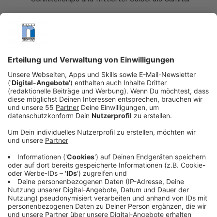
Für den Mangold:
500g geputzter Mangold
80g Butter
1 EL Mehl
250g Sahne
Meersalz
frisch geriebene Muskatnuss
1 Schalotte
Halbe Knoblauchzehe
Für die Gnocchi:
750g mehligkochende Kartoffeln
Salz
150g Mehl
30g Grieß
2 Eier
frisch geriebene Muskatnuss