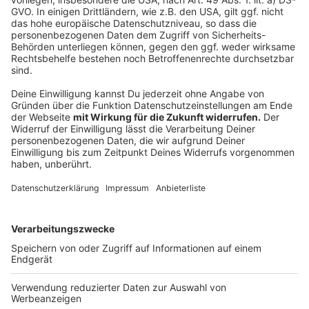
Mehl, Grieß und Ei vermengen. Mit Muskat und
Salz abschmecken.
Die Masse zu einem glatten Teig verarbeiten. Bei
Bedarf etwas mehr Mehl hinzugeben. Den Teig
einige Minuten ruhen lassen. Dann daraus etwa
vier Zentimeter breite Rollen formen. Von den
Rollen etwa daumenbreite Stücke abschneiden
und zu Gnocchi formen.
Die Gnocchi in siedendem Salzwasser etwa 3
Minuten gar ziehen lassen, bis sie an die
Oberfläche steigen. Herausheben und abtropfen
lassen.
Die Butter in einer Pfanne erhitzen und die
Gnocchi kurz darin schwenken.
Das Saltimbocca vom Landhuhn mit dem Mangold
und den Gnocchi anrichten und mit Chickenchips
sowie frittiertem Salbei garniert servieren.
Anzeige