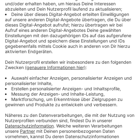
2 EL Butter
Anzeige
Und so bereitet ihr das Essen zu
Anzeige
Fleisch:
Die Hähnchenbrust portionieren. Jede Portion mit
zwei Salbeiblättern belegen und in eine
Schinkenscheibe einwickeln.
Die Päckchen in Olivenöl von beiden Seiten
braten. Mit Salz und Pfeffer würzen.
Mangold: