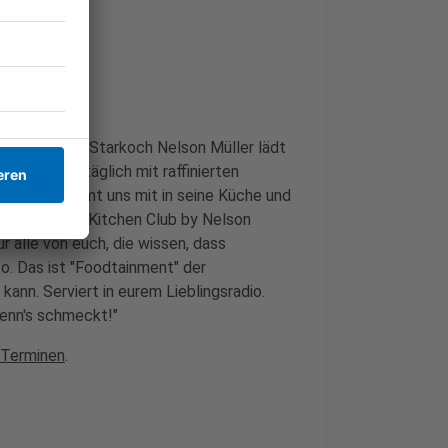
che im Radio. Starkoch Nelson Müller lädt
orgt er uns täglich mit raffinierten
Nelson nimmt uns mit in seine Küche und
ochs ein. Der Kitchen Club by Nelson
r alle von euch, die wissen, dass
o. Das ist "Foodtainment" der
kann. Serviert in eurem Lieblingsradio.
wenn's schmeckt!"
 Terminen
.