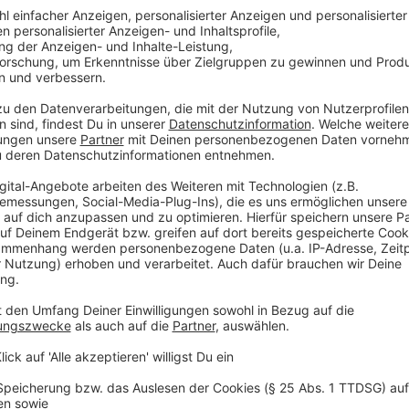
200g Kekse, am besten Butterkekse
100g Butter
Für den Belag
200g Zucker
3 EL Speisestärke
600g Frischkäse
200g Magerquark
150g Sahne
1 Ei
2 EL Zitronensaft
Für den Guss
250g Schmand
2 EL Zucker
1 Pck.Vanillezucker
1 TL Zitronensaft
Anzeige