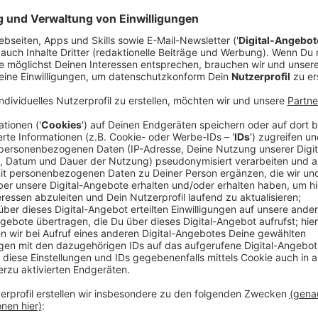
Comedy
Der Kitchen Club by Nelson Mü
Anzeige
Das Rezept: "N.Y. Cheesecake"
Anzeige
Zutaten für den N.Y. Cheesecake
Für den Boden