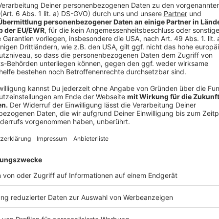
Und so bereitet ihr das Essen zu
Anzeige
Butterkekse zerbröseln, gut mit der flüssigen B
den Boden einer Backform drücken. Bei 180 Grad
vorbacken, dann herausholen.
Den Zucker mit Stärke, Frischkäse und Magerquar
den Zitronensaft dazugeben und alles glatt rühr
Die Creme auf den vorgebackenen Boden streic
backen. Wenn der Rand leicht braun ist, heraus
Die Zutaten für den Guss miteinander verrühren
den Kuchen nochmal 5 Minuten backen.
Am besten über Nacht auskühlen lassen.
Anzeige