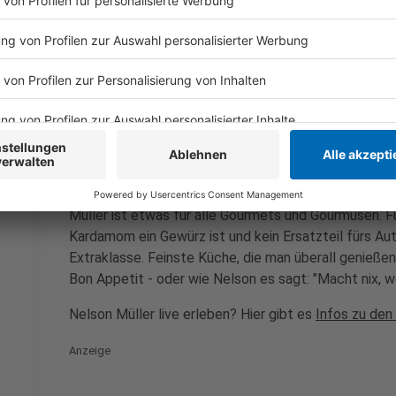
Das ist der Kitchen Club by Nelson Müller
Anzeige
Bei euch läuft das Radio in der Küche, bei uns die Kü
uns exklusiv in seinen Kitchen Club ein. Ab sofort vers
Rezepten zum Nachkochen oder Nachkochen lassen. 
weiht uns in die Geheimnisse eines bekannten Profik
Müller ist etwas für alle Gourmets und Gourmüsen. Fü
Kardamom ein Gewürz ist und kein Ersatzteil fürs Aut
Extraklasse. Feinste Küche, die man überall genießen 
Bon Appetit - oder wie Nelson es sagt: "Macht nix, 
Nelson Müller live erleben? Hier gibt es
Infos zu den
Anzeige