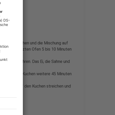
utter vermischen und die Mischung auf
 im vorgeheizten Ofen 5 bis 10 Minuten
k cremig rühren. Das Ei, die Sahne und
en.
hen und den Kuchen weitere 45 Minuten
nehmen.
, den Guss auf den Kuchen streichen und