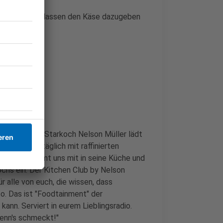
nuten ziehen lassen den Käse dazugeben
che im Radio. Starkoch Nelson Müller lädt
orgt er uns täglich mit raffinierten
Nelson nimmt uns mit in seine Küche und
ochs ein. Der Kitchen Club by Nelson
r alle von euch, die wissen, dass
o. Das ist "Foodtainment" der
kann. Serviert in eurem Lieblingsradio.
wenn's schmeckt!"