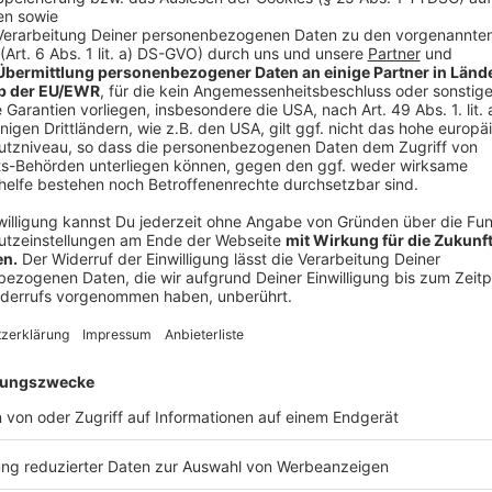
Zwei Rosmarinzweige
Anzeige
Und so bereitet ihr das Essen zu
Anzeige
Radicchio:
Den Strunk des Radicchio entfernen und die Blät
bestreuen und leicht karamellisieren.
Mit Portwein und Granatapfelsirup ablöschen L
und die Granatapfelkerne dazugeben.
Den reduzierten Fond mit Butter leicht binden.
Polenta:
Die Sahne mit der Gemüsebrühe und dem Lorbee