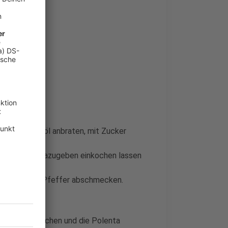
ter in Olivenöl anbraten, mit Zucker
orbeerblatt dazugeben einkochen lassen
 Mit Salz und Pfeffer abschmecken.
rblatt aufkochen und die Polenta