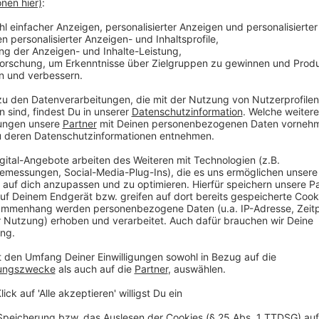
3 EL Olivenöl
Salz
Pfeffer
Zucker
1 Lorbeerblatt
100ml Granatapfelsirup
50ml roter Portwein
halber Granatapfel
50g Butter
Für die Polenta:
450ml Gemüse Brühe
450ml Sahne
300g Instant Polenta
100g Parmesan
Salz
Pfeffer
Lorbeerblatt