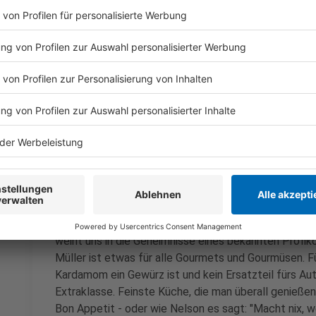
dazugeben.
Mit Salz und Pfeffer abschmecken und fünf Mi
und nochmal abschmecken.
Anzeige
Das ist der Kitchen Club by Nelson Müller
Anzeige
Bei euch läuft das Radio in der Küche, bei uns die Kü
uns exklusiv in seinen Kitchen Club ein. Ab sofort vers
Rezepten zum Nachkochen oder Nachkochen lassen. 
weiht uns in die Geheimnisse eines bekannten Profik
Müller ist etwas für alle Gourmets und Gourmüsen. Fü
Kardamom ein Gewürz ist und kein Ersatzteil fürs Aut
Extraklasse. Feinste Küche, die man überall genießen 
Bon Appetit - oder wie Nelson es sagt: "Macht nix, 