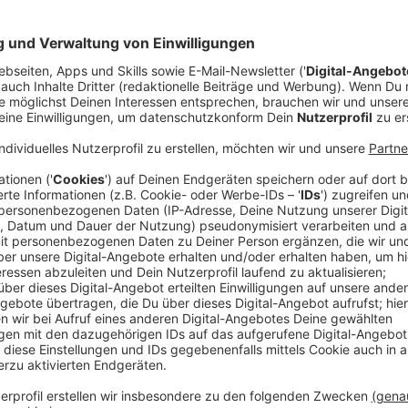
Anzeige
Comedy
Der Kitchen Club by Nelson M
Radicchio"
Anzeige
Das Rezept: "Geschmorter Radicchio mit Po
Anzeige
Für den Radicchio:
4 Köpfe Radicchio de Treviso