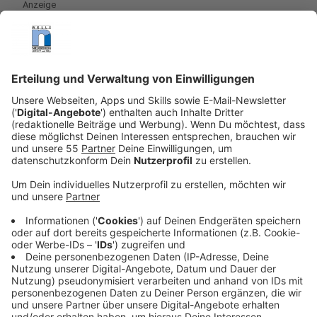
Anzeige
Das Rezept: "Gelacktes Pluma
Anzeige
Zutaten für das Pluma:
600g Pluma
Salz, Pfeffer
4 Garnelen
Zutaten für ein Tandoorilack:
50ml Ketjab Manis
0,010l Sojasoße
100g Tandooripaste rot
100g Honig
50ml reduzierte Kalbsjus