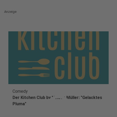
Anzeige
Comedy
play_circle
Der Kitchen Club by Nelson Müller: "Gelacktes
Pluma"