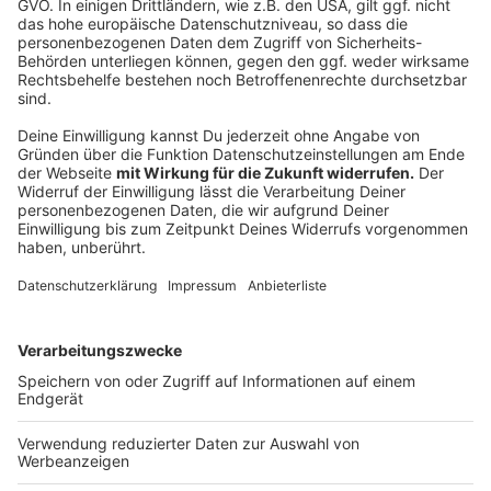
Die Brühe mit der Tomate aufkochen,
abschmecken und mit dem Agazoon mischen.
Einmal aufkochen lassen die eingeweichte
Gelatine dazugeben auf ein angewärmtes
Plastikblech Blech gießen.
Abkühlen und gelieren lassen und in der Größe des
Pluma ausstechen.
Blumenkohl:
Den Blumenkohl in kleine Röschen brechen und in
Salzwasser blanchieren.
Die Hälfte davon mit der Sahne weich kochen und
im Mixer pürieren.
Anschließend das Püree auf den Teller streichen,
die Röschen in Butter anziehen und über das
Püree streuen.
Anzeige