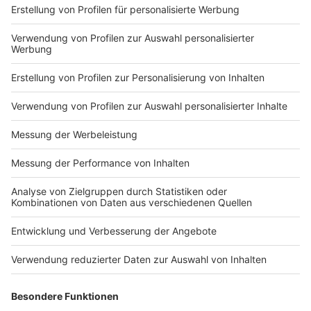
Das ist der Kitchen Club by Nelson Müller:
Anzeige
Bei euch läuft das Radio in der Küche, bei uns die
Küche im Radio. Starkoch Nelson Müller lädt uns
exklusiv in seinen Kitchen Club ein. Ab sofort versorgt
er uns täglich mit raffinierten Rezepten zum
Nachkochen oder Nachkochen lassen. Nelson nimmt
uns mit in seine Küche und weiht uns in die
Geheimnisse eines bekannten Profikochs ein. Der
Kitchen Club by Nelson Müller ist etwas für alle
Gourmets und Gourmüsen. Für alle von euch, die
wissen, dass Kardamom ein Gewürz ist und kein
Ersatzteil fürs Auto. Das ist "Foodtainment" der
Extraklasse. Feinste Küche, die man überall genießen
kann. Serviert in eurem Lieblingsradio. Bon Appetit -