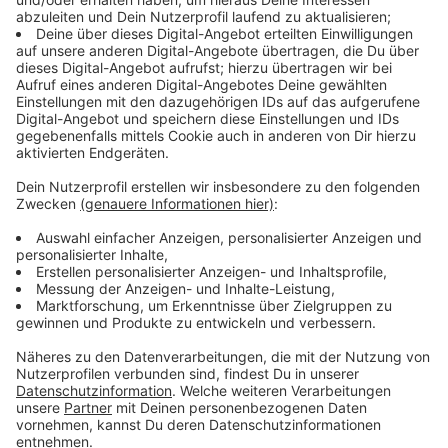
Stärke
Zutaten für ein Tomatengelee:
200ml geklärte Geflügelbrühe
40ml Tomami Tomate Tomatenkonzentrat
Salz
Pfeffer
Zucker
6 Messlöffel Agazoon
1 Blatt Gelatine
Außerdem:
Blumenkohl
Sahne
Butter
Anzeige