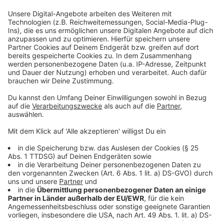
Und so bereitet ihr das Essen zu:
Anzeige
Pluma und Tandoorilack:
Alle Zutaten miteinander aufkochen und mit der
Stärke recht dick binden.
Beim Bestreichen des Fleisches muss die Masse
auf dem zu gratinierenden Fleisch haften bleiben.
Das Pluma würzen und in Öl anbraten und dann im
Ofen bei 100 Grad bis zu einer Kerntemperatur
von 55 Grad braten.
Mit dem Lack bestreichen und im Salamander
gratinieren. Die Garnele braten und auf das Pluma
legen.
Tomatengelee: