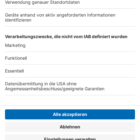
oder wie Nelson es sagt: "Macht nix, wenn's
schmeckt!"
Nelson Müller live erleben? Hier gibt es
Infos zu den
Terminen
.
Anzeige
Anzeige
Anzeige
Anzeige