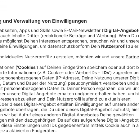
Anzeige
Comedy
Der Kitchen Club by Nelson Mü
Beilage
Anzeige
Das Rezept: "Dicke Bohnen mit Kartoffel-Q
Anzeige
Zutaten:
Für die Dicken Bohnen: