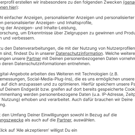
400g Dicke Bohnenkerne
100g Möhre
100g Sellerie
100g Lauch
200 ml Sahne
Thymian
Salz
Pfeffer
Muskat
Zutaten für
Kartoffel-Quarkplätzchen:
500g Kartoffel
250g Quark
100g Mehl
1 Ei
1 Bund glatte Petersilie
Muskat
Salz