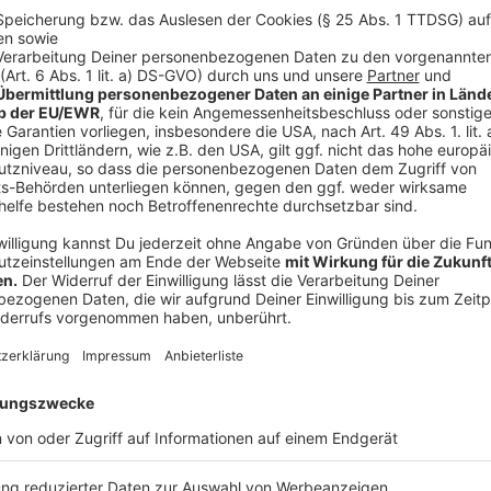
Pfeffer
Muskat
Öl
Anzeige
Und so bereitet ihr das Essen zu
Anzeige
Dicke Bohnen:
Die Dicken Bohnen blanchieren und in Eiswasser
puhlen
Das Gemüse waschen schälen und in feien Würfe
In etwas Butter anschwitzen die Bohnen und di
Die Sahne reduzieren lassen und mit klein geha
abschmecken.