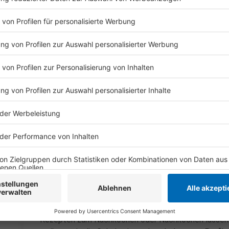
Kartoffel Quarkplätzchen:
Die Kartoffeln in der Schale kochen abschütte
Die Kartoffeln schälen durch die Presse drücken
anderen Zutaten zu einem Teig vermischen.
Die Masse zu einer Walze formen und davon 2cm
Die Plätzchen mehlen und in wenig Öl von beide
Anzeige
Das ist der Kitchen Club by Nelson Müller
Anzeige
Bei euch läuft das Radio in der Küche, bei uns die Kü
uns exklusiv in seinen Kitchen Club ein. Ab sofort vers
Rezepten zum Nachkochen oder Nachkochen lassen. 