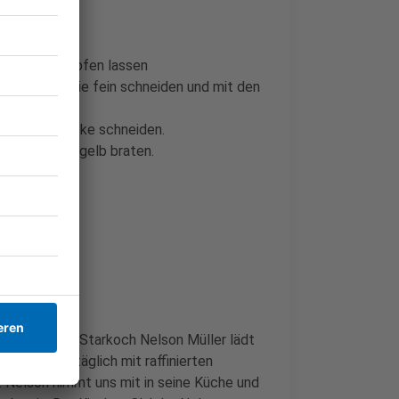
n und ausdämpfen lassen
 die Petersilie fein schneiden und mit den
 breite Stücke schneiden.
n Seiten goldgelb braten.
che im Radio. Starkoch Nelson Müller lädt
orgt er uns täglich mit raffinierten
Nelson nimmt uns mit in seine Küche und