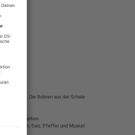
 abschrecken. Die Bohnen aus der Schale
l schneiden.
e Sahne dazugeben.
cktem Thymian, Salz, Pfeffer und Muskat