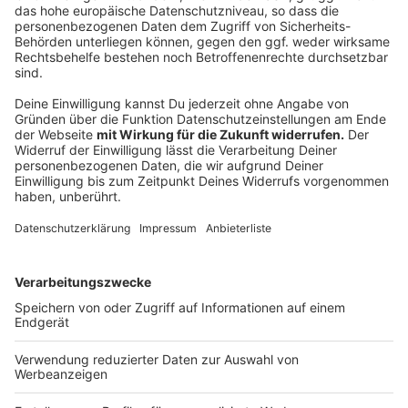
mehlen und anschließend durch das Ei ziehen und
mit dem Paniermehl sorgfältig panieren. Dabei das
Paniermehl nicht zu fest andrücken.
Die Schnitzel in reichlich heißem Fett Goldgelb
ausbacken, auf jeder Seite etwa 3 Minuten, dabei
kreisende Schwenkbewegungen mit der Pfanne
machen.
Das Schnitzel ist perfekt, wenn die Panade
Blasen wirft und 'souffliert'. Vor dem Servieren die
Schnitzel auf einem Stück Küchenpapier
abtropfen lassen.
Für die Dekoration beziehungsweise Garnitur ein
Sardellenfilet jeweils um eine Kaper wickeln. Die
Limette in dünne Scheiben schneiden. Zum
Anrichten jeweils eine Limettenscheibe mit einer
eingewickelten Kaper auf die Schnitzel legen.
Anzeige