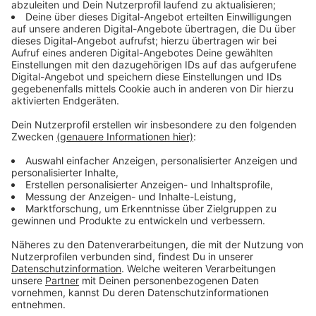
4 St Sardellen
4 St Kapern
1 Limette
Anzeige
Und so bereitet ihr das Essen zu
Anzeige
Wir benötigen Ihre
Zustimmung, um den YouTube
Video-Service zu laden!
Wir verwenden einen Service eines
Drittanbieters, um Videoinhalte
einzubetten. Dieser Service kann