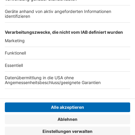
oder wie Nelson es sagt: "Macht nix, wenn's
schmeckt!"
Nelson Müller live erleben? Hier gibt es
Infos zu den
Terminen
.
Anzeige
Anzeige
Anzeige
Anzeige