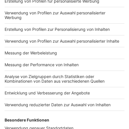
Das ist der Kitchen Club by Nelson Müller
Anzeige
Bei euch läuft das Radio in der Küche, bei uns die
Küche im Radio. Starkoch Nelson Müller lädt uns
exklusiv in seinen Kitchen Club ein. Ab sofort versorgt
er uns täglich mit raffinierten Rezepten zum
Nachkochen oder Nachkochen lassen. Nelson nimmt
uns mit in seine Küche und weiht uns in die
Geheimnisse eines bekannten Profikochs ein. Der
Kitchen Club by Nelson Müller ist etwas für alle
Gourmets und Gourmüsen. Für alle von euch, die
wissen, dass Kardamom ein Gewürz ist und kein
Ersatzteil fürs Auto. Das ist "Foodtainment" der
Extraklasse. Feinste Küche, die man überall genießen
kann. Serviert in eurem Lieblingsradio. Bon Appetit -