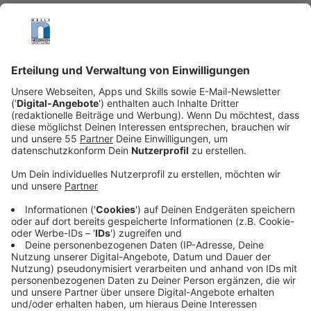
Anzeige
Das Rezept: "Das perfekte Wiener Schnitzel"
Anzeige
Für das Schnitzel
320g Kalbsrücken ausgelöst
100g Mehl
2 St Eier
200g Weißbrotkrumme
200g Butterschmalz
50ml Öl
Salz, Pfeffer aus der Mühle
Für die Garnitur: