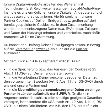
Daten zu Ihren Aktivitäten
sammeln. Bitte lesen Sie die
Details durch und stimmen Sie der
Nutzung des Service zu, um dieses
Video anzusehen.
Mehr Informationen
Zusammen mit dem YouTuber Max hat Nelson Müller
das "beste Wiener Schnitzel" gemacht. Wie? Das seht
Akzeptieren
ihr hier.
powered by
Usercentrics Consent
Anzeige
Management Platform
Für das Schnitzel den Kalbsrücken in vier dünne
Scheiben portionieren. Die Scheiben zwischen
zwei Folien legen und mit einem Plattiereisen
flachklopfen und mit Salz und Pfeffer würzen. Die
Eier verquirlen.
Danach die Schnitzel zunächst von beiden Seiten