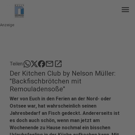
menu
Anzeige
mail
open_in_new
Teilen:
Der Kitchen Club by Nelson Müller:
"Backfischbrötchen mit
Remouladensoße"
Wer von Euch in den Ferien an der Nord- oder
Ostsee war, hat wahrscheinlich seinen
Jahresbedarf an Fisch gedeckt. Andererseits ist
es doch auch schön, wenn man jetzt am
Wochenende zu Hause nochmal ein bisschen
Urlaubsfeeling in der Küche aufkochen kann. Mit