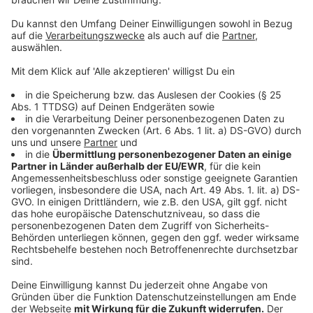
halbe kleine Zwiebel
Salz
Pfeffer
Anzeige
Und so bereitet ihr das Essen zu
Anzeige
Wir benötigen Ihre
Zustimmung, um den YouTube
Video-Service zu laden!
Wir verwenden einen Service eines
Drittanbieters, um Videoinhalte
einzubetten. Dieser Service kann