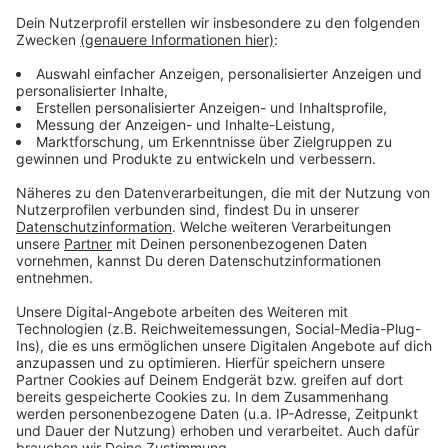
250ml helles Bier, kalt
Salz & Pfeffer
zum Braten Butterschmalz, oder Öl
Für die Remouladenmayonnaise:
2 Stück Eigelb
250 ml Pflanzenöl
2 TL Zitronensaft
Salz & Pfeffer
Halber TL Senf
Für die Einlage zur Remoulade:
2 Eier, hartgekocht
2 Gewürzgurken, oder Cornichon
4 EL gehackte Kräuter, z. B. Petersilie,
Schnittlauch oder Dill
1 TL Apfelessig, oder Kräuteressig
halber Teelöffel Zucker