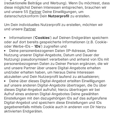
play_circle
Der Kitchen Club by Nelson Müller:
"Backfischbrötchen"
Anzeige
Das Rezept: "Backfischbrötchen mit
Remouladensoße"
Anzeige
Zutaten:
Für den Backteig
200g Mehl
2 Stück Eiweiß
2 Stück Eigelb