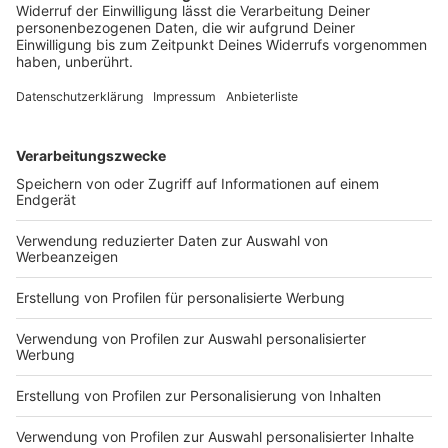
Daten zu Ihren Aktivitäten
sammeln. Bitte lesen Sie die
Details durch und stimmen Sie der
Nutzung des Service zu, um dieses
Video anzusehen.
Mehr Informationen
Zum Kartoffelsalat passt für Nelson Müller übrigens
ein Backfischbrötchen, mit eigens kreierter
Akzeptieren
Remoulade. Das solltet ihr euch nicht entgehen
powered by
Usercentrics Consent
lassen.
Management Platform
Anzeige
Das ist der Kitchen Club by Nelson Müller
Anzeige
Bei euch läuft das Radio in der Küche, bei uns die