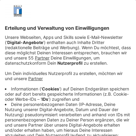
Assistenz-Tierarzt im 200 km südlich gelegenen
Yorkshire anfangen.
Veröffentlicht:
Freitag, 25.12.2020 20:40
Anzeige
Dort soll er Landtierarzt Dr. Siegfried Farnon (Samuel
West) assistieren. Doch vor Ort stellt sich schnell
raus, dass der bärbeißige Farnon gar keinen
Assistenten will. Denn hinter der Einladung zum
Bewerbungsgespräch steckt seine Haushälterin Mrs.
Hall (Anna Madeley). Sie fürchtet, dass sich ihr Chef
krankarbeiten wird, wenn er nicht bald einen
Assistenten in die Praxis holt. Und so hat es James
Herriot schwer, Fuß zu fassen. Herriot bekommt Hilfe
von Helen Alderson (Rachel Shenton). Die Tochter
eines Farmers ist für den jungen Tierarzt am Ende