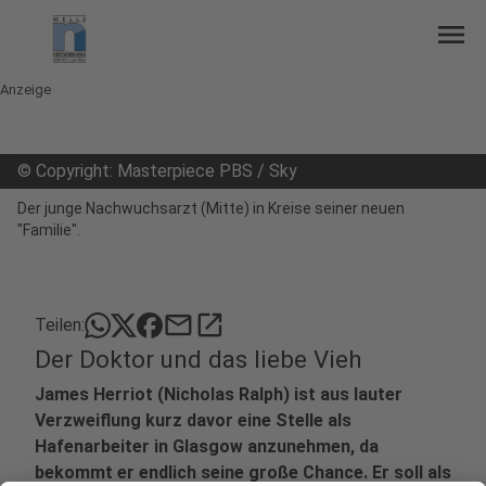
menu
Anzeige
©
Copyright: Masterpiece PBS / Sky
Der junge Nachwuchsarzt (Mitte) in Kreise seiner neuen
"Familie".
mail
open_in_new
Teilen:
Der Doktor und das liebe Vieh
James Herriot (Nicholas Ralph) ist aus lauter
Verzweiflung kurz davor eine Stelle als
Hafenarbeiter in Glasgow anzunehmen, da
bekommt er endlich seine große Chance. Er soll als