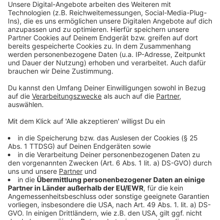
Mehr Informationen
Der junge Tierarzt verliebt sich schnell in die
Farmerstochter Helen. Doch die ist schon längst
Akzeptieren
einem anderen versprochen. So hat der Doktor nicht
powered by
Usercentrics Consent
nur Probleme mit dem lieben Vieh.
Management Platform
Anzeige
©
Copyright: Masterpiece PBS / Sky
Vom Regen in die Traufe. Endlich hat James den Job,
den er immer wollte. Doch in dieser Tierarztpraxis ist
er selber nicht so recht erwünscht.
Anzeige
©
Copyright: Masterpiece PBS / Sky