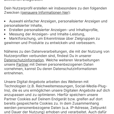
Das ist der Atzeventskalender
Anzeige
Wir öffnen mit euch jeden Tag ein Türchen. Dazu
haben wir euch Deutschlands besten Türchensteher
organisiert. Atze Schröder bringt uns seinen
Atzeventskalnder jeden Morgen frei Haus. Lustig,
(be)sinnlich und mit Locken. Und jetzt ran ans Türchen.
Viel Spaß.
Anzeige
Anzeige