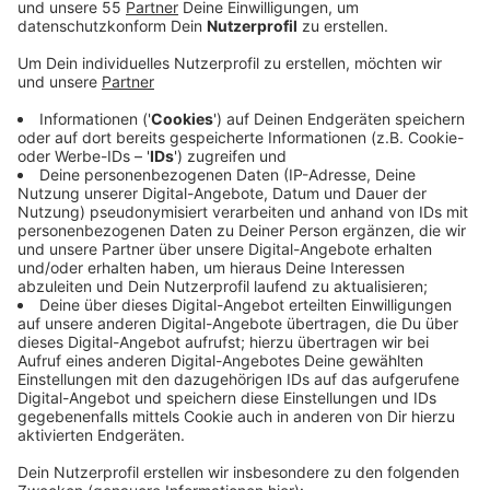
überfordert.
Veröffentlicht:
Montag, 16.01.2023 05:51
Anzeige
Der DEHOGA hat nach eigenen Angaben zuletzt viele
Anfragen aus der Gastronomie bekommen. Denn die
neue Mehrwegpflicht bedeutet für die Betriebe
einiges an Mehrarbeit. Zum Beispiel müssen sie über
die verschiedenen Mehrweg-Systeme informieren und
diese entsprechend vorrätig haben. Auch die
zusätzlichen Anschaffungskosten machen vielen
Gastrobetrieben zu schaffen. Seit diesem Jahr
müssen Gastronomiebetriebe Getränke und Speisen
zum Mitnehmen auch in Mehrwegverpackungen
anbieten. Davon ausgenommen sind Lieferdienste und
kleine Gastro-Betriebe mit weniger als fünf