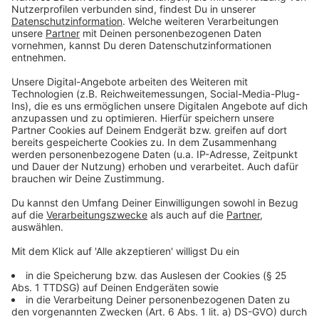
Für bedürftige Schüler werde diese
kostenlos
sein,
sagte Karliczek. Finanziert werden die Flatrates durch
das Bildungs- und Teilhabepaket für Eltern mit
geringem Einkommen. Für Karliczek kommt es nun
darauf an, dass die
Länder
nun die kommenden
Schritte für die kostengünstige Surfmöglichkeit
vorbereiten, damit
Schülerinnen und Schüler die
Flatrate "buchen".
Die nächsten Fragen müssten vor
Ort beantwortet werden, sagte sie.
Anzeige
Daten-Flatrate: Was noch nicht geklärt ist
Anzeige
Die Frage nach dem "wann" ist also noch ungeklärt.
Ebenso, wie diese Flatrate für Schülerinnen und