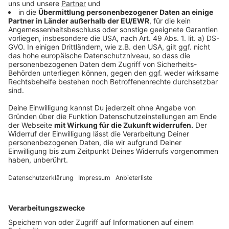
Schüler sich konkret gestaltet. Allerdings ist klar, dass
sie
ausschließlich zu Bildungszwecken
genutzt
werden kann und Schülerinnen und Schüler damit
nicht
stundenlang am Tag
im Internet surfen können und
beispielsweise einen Film auf Netflix streamen können.
"Unsere Simkarten sollen mit den geförderten
Endgeräten aus dem Digitalpakt zum Einsatz kommen",
sagt dazu die Telekom.
Anzeige
800.000 Laptops für Lehrer
Anzeige
Das andere Vorhaben der Verantwortlichen ist weiter
fortgeschritten. 800.000 Laptops werden für die
Lehrerschaft in Deutschland angeschafft. Der Bund