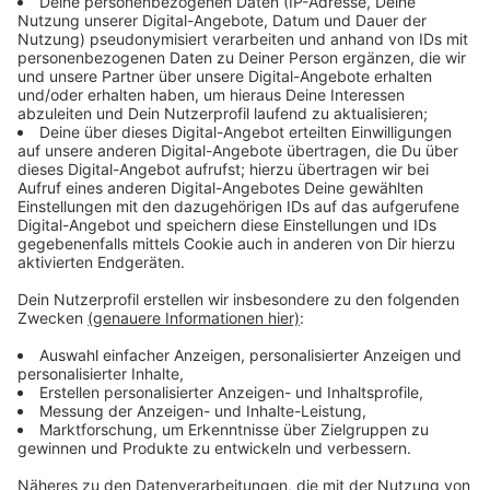
Bundesbildungsministerin Anja Karliczek möchte
nämlich eine
Daten-Flatrate für Schüler
bald
beschließen. Das Thema besteht in den
Gesprächskreisen seit August, nun ist es erneut
"angeschoben" worden. Karliczek sagte, dass sie sich
mit Telekommunikationsanbietern ausgetauscht habe
um eine günstige Datenflatrate für Schülerinnen und
Schüler zu erhalten, damit "sie ihre iPads auch
bespielen können." Das sei nun erfolgt. Sie habe sich
mit diesen Anbietern, unter anderem Telekom,
Vodafone & Co. auf eine
monatliche Daten-Flatrate
von zehn Euro
einigen können. Die Telekom selbst
nennt sie "Bildungsflatrate".
Anzeige