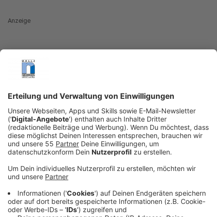
Anzeige
Wie soll die Digitalisierung in deutschen Schulen und
Bildungseinrichtungen endlich vorankommen? Darüber
beraten seit Wochen Bund und Länder. Bislang steht
eigentlich nur fest, dass in jedem Fall viel Geld vom
Bund den Ländern zur Verfügung gestellt wird. Ganz
konkrete Beschlüsse gibt es noch nicht, aber es gibt
zwei Vorhaben, die definitiv umgesetzt werden sollen.
Anzeige
Flatrate für Schüler: Datentarif soll bei zehn
Euro liegen
Anzeige