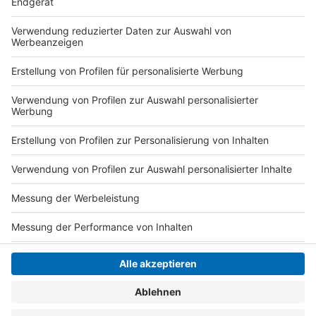
hat seine Zusage geben, die dafür veranschlagten 500
Millionen Euro schneller als geplant bereitzustellen.
Autor: Joachim Schultheis (mit dpa)
Anzeige
Anzeige
Anzeige