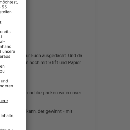
s was Tolles für Euch ausgedacht. Und da
Euch am besten noch mit Stift und Papier
ier Begriffe und die packen wir in unser
riffe nennen kann, der gewinnt - mit
en.