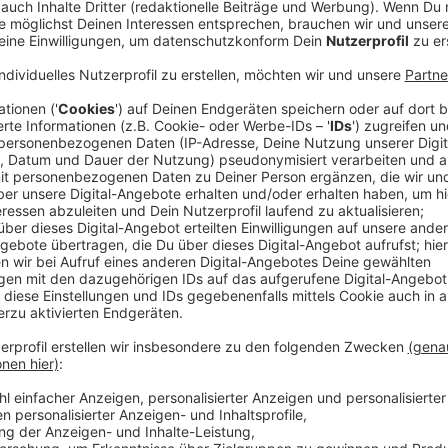
Anzeige
Das Spiel und der Spielmodus
Anzeige
Um Euch die Zeit zuhause zu versüßen, haben wir un
hilft es, wenn Ihr alle ganz aufmerksam zuhört und 
bewaffnt.
Denn wir geben Euch pro Tag in unserer Frühsendung v
Welle-Niederrhein-Osterei des Tages.
Und wer uns dann gegen viertel vor zehn alle vier Beg
etwas Glück - alles, was wir ins Osterei gepackt hab