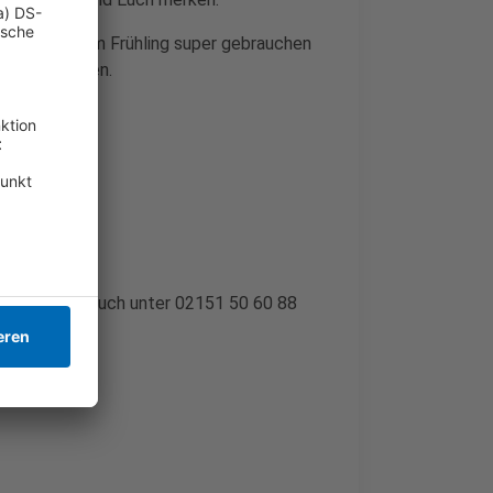
die wir jetzt im Frühling super gebrauchen
räglich machen.
n, könnt Ihr Euch unter 02151 50 60 88