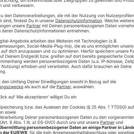
Anzeige
Wann stellt Ihr die Begriffe vor?
Anzeige
Von Montag bis Donnerstag in unserer Frühsendung 
genau, das verraten wir Euch aber noch nicht.
Anzeige
Was ist alles drin?
Anzeige
Das verraten wir natürlich noch nicht. Denn das sollt