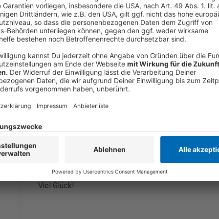
Aber soviel sei gesagt: Es sind lauter schöne Dinge, 
können, oder die uns die Ostertage zuhause sehr ert
Anzeige
Wo muss ich anrufen?
Anzeige
Sobald wir am Morgen alle vier Begriffe gesagt habe
melden.
Viel Glück!