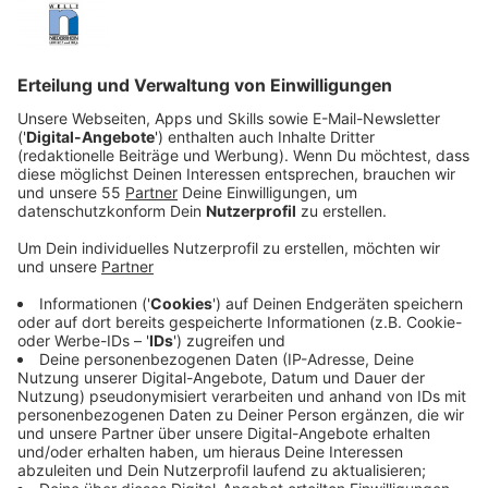
Antonio. Sie werden in ihrem Auto erschossen,
Barbaras Sohn überlebt und wird vom Täter an
einem nahegelegenen Bauernhof abgesetzt.
Veröffentlicht:
Sonntag, 09.11.2025 21:19
Anzeige
Mit dem Anruf des Bauern bei der Polizei, der das Kind
findet, beginnt eine Ära der ins Nichts laufenden
Ermittlungen, der Verurteilungen und Revidierungen
derselben. Über die Jahre sollen zahlreiche Spuren
aufgegriffen werden, um den Täter zu fassen. Der Fall
des Monsters von Florenz wird zu einem der infamsten
in der Geschichte Italiens.
Streaming-Dienst: Netflix