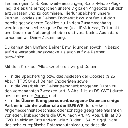
Tatwaffe, einer Beretta mit dem Kaliber 22. In vielen
powered by
Usercentrics Consent
Fällen werden die Frauen zudem mit Messerstichen
Management Platform
verstümmelt.
Anzeige
©
Copyright: Netflix
Das Monster schlägt immer wieder zu. Und die
arglosen Liebespaare haben keine Chance.
Anzeige
©
Copyright: Netflix
Die Polizei befragt einfach jeden. Doch es will sich
keine Spur auftun.