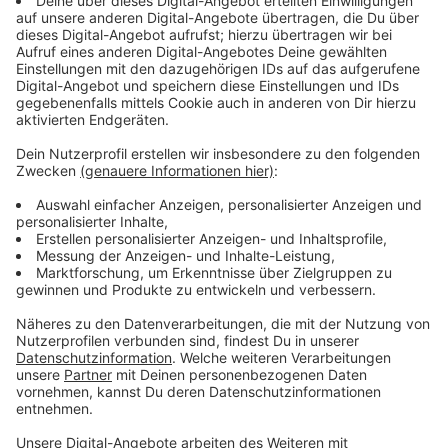
Anzeige
Wir benötigen Ihre
Zustimmung, um den YouTube
Video-Service zu laden!
Wir verwenden einen Service eines
Drittanbieters, um Videoinhalte
einzubetten. Dieser Service kann
Daten zu Ihren Aktivitäten
sammeln. Bitte lesen Sie die
Details durch und stimmen Sie der
Nutzung des Service zu, um dieses
Video anzusehen.
Mehr Informationen
Noch sieben weitere Paare sollen bis 1985 sterben,
alle ebenfalls erschossen, immer mit derselben
Akzeptieren