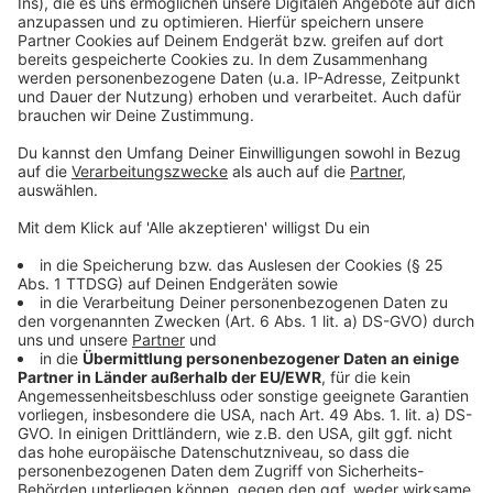
©
Copyright: Netflix
Zu Beginn der Dreikönigsparade ist Amaya noch
glücklich mit ihren Eltern unterwegs.
Anzeige
©
Copyright: Netflix
Miren bekommt Unterstützung von ihrem Mentor. Die
Konfrontration mit ihrer eigenen Vergangenheit macht
ihr mehr und mehr zu schaffen.
Anzeige