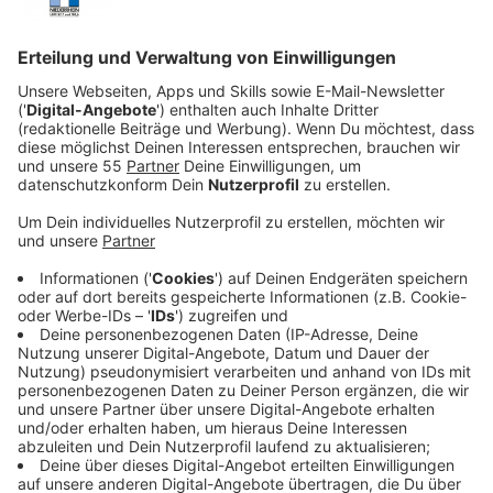
Veröffentlicht:
Dienstag, 31.01.2023 19:56
Anzeige
Ihre Eltern sind am Boden zerstört und die Polizei
findet keine brauchbaren Hinweise.
Nachwuchsjournalistin Miren (Milena Smit) beginnt,
über den Fall zu berichten. Parallel zu ihren
Recherchen stellt sie selber Nachforschungen an und
konfrontiert sich dabei mit ihrer eigenen
Vergangenheit. Deshalb vertraut sie auch der Polizei
nicht und stellt unbequeme Fragen. Doch die kleine
Amaya bleibt verschwunden und ihre Eltern verlieren
immer mehr die Hoffnung, dass ihre Tochter noch am
Leben ist. Einzig Miren glaubt fest daran und sucht
weiter nach Beweisen.