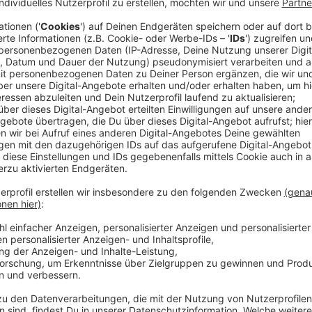
Der Albumtitel steht für "Based on a true Story" - b
Geschichte". Auf dem ursprünglichen Album waren 15 
Geschichte basierten. Davon hatte Michael Patrick 
es sechs weitere Songs auf dem erweiterten Album
Einer davon ist "Wonders" - inspiriert hat ihn die Ge
bewaffnet in eine Schule eingedrungen war um dort 
von einem Football Coach entwaffnet wurde indem er
aber auch die Art von Güte fand Michael Patrick Kell
unter anderem aus diesen Gesprächen den Songtext 
Anzeige
Jürgen Bangert
Das Interview mit Michael Patrick Kelly