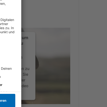
ustimmung, um
-Service zu
ervice eines
ideoinhalte
ce kann Daten zu
 Bitte lesen Sie
timmen Sie der
um dieses Video
.
onen