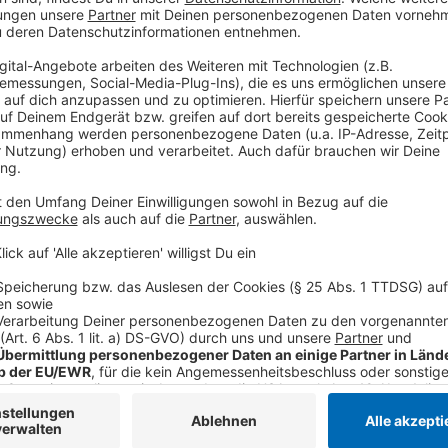
Anzeige
Wir benötigen Ihre Z
den YouTube Video
laden!
Wir verwenden einen S
Drittanbieters, um V
einzubetten. Dieser Servi
Ihren Aktivitäten sammeln.
die Details durch und s
Nutzung des Service zu, 
anzusehen
Mehr Informati