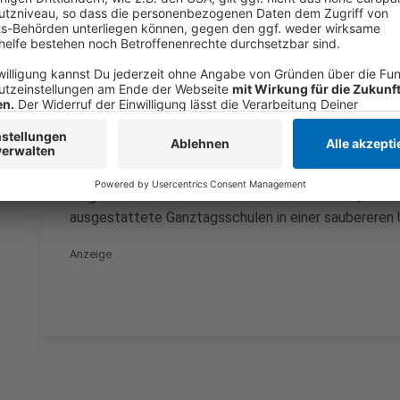
Stadt und Land, denn nur so kann der Niederrhein profi
Anzeige
Vier Jahre haben Sie Zeit - was hat sich 20
Anzeige
Es gibt besseren Lärmschutz an der Autobahn, besse
ausgestattete Ganztagsschulen in einer saubereren
Anzeige