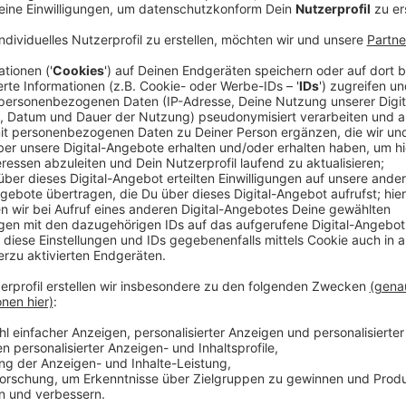
Veröffentlicht:
Dienstag, 14.09.2021 12:25
Anzeige
Vier Fragen für Otto Fricke
Anzeige
Ihr Herzensthema für den Bundestag? Bitte
Anzeige
Generationengerechtigkeit, sowohl bei der Frage wie
Enkeln vererben, als auch bei der Frage, in welchem 
Anzeige