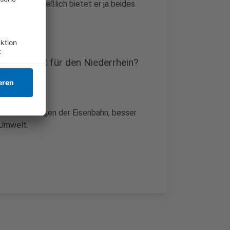
tieren. Schließlich bietet er ja beides.
25 geändert für den Niederrhein?
re Anbindungen der Eisenbahn, besser
 Umwelt.