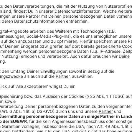
Sie dürfen (wieder) nach Berlin - wie profiti
Arbeit?
Anzeige
So wie bisher: Indem ich mich, gemeinsam mit den A
Bereichen Verkehr, Arbeitsmarktförderung, Denkmal
weiterhin in Berlin dafür einsetze, dass Mittel in uns
Anzeige
Stadt oder Land? Wieso?
Anzeige