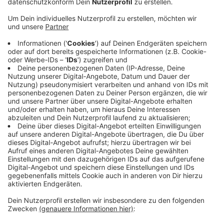
Veröffentlicht:
Montag, 10.01.2022 18:56
Anzeige
Über das Wochenende hat sich die Zahl der Infizierten
nochmal deutlich erhöht. Rund 900 Menschen haben
sich in Krefeld und dem Kreis Viersen mit dem Virus
infiziert. Einzelne Neuansteckungen werden heute
auch aus mehreren Krefelder Kitas und aus dem
Berufskolleg Kaufmannsschule gemeldet. Außerdem
melden die Krefeld Pinguine einen positiven Corona-
Fall bei einem ihrer Spieler. Mannschaft und
Geschäftsstelle der Pinguine haben sich bereits
isoliert.
Anzeige