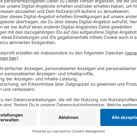
Der Applaus für die geleistete Arbeit wäre zwar fü
habe mehr Aufmerksamkeit auf die schwierige Situati
seitdem aber nichts. Auch die vom Bund beschlossene
den Krankenhäusern wäre lediglich ein Tropfen auf d
brauche stattdessen mehr Personal und ein grundsät
Anzeige