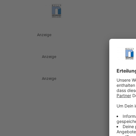
Anzeige
Anzeige
Anzeige