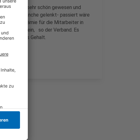
r den Moment sehr schön gewesen und
on in der Branche gelenkt- passiert wäre
 Corona-Prämie für die Mitarbeiter in
em heißen Stein, so der Verband. Es
zlich höheres Gehalt.