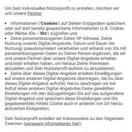
Auf der Brauereistraße brannte der Dachstuhl eines
Wohn- und Geschäftshauses. Laut der Feuerwehr hat
es in dem Haus eine Verpuffung gegeben - das Feuer
hat sich daraufhin auf den ganzen Dachstuhl
ausgebreitet. Ein 23-jähriger wurde dabei
lebensgefährlich verletzt und in eine Spezialklinik nach
Duisburg gebracht. Die Feuerwehr war mit mehreren
Löschzügen aus Willich, Schiefbahn und Anrath vor Ort.
Die Kriminalpolizei ermittelt jetzt, warum es die
Verpuffung gab. Der Ortskern in Willich war wegen der
Löscharbeiten und Ermittlungen stundenlang gesperrt.
Anzeige