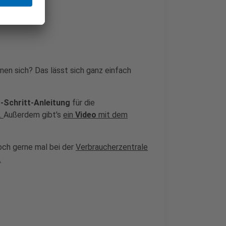
en sich? Das lässt sich ganz einfach
r-Schritt-Anleitung
für die
.
Außerdem gibt's
ein
Video
mit dem
och gerne mal bei der
Verbraucherzentrale
.