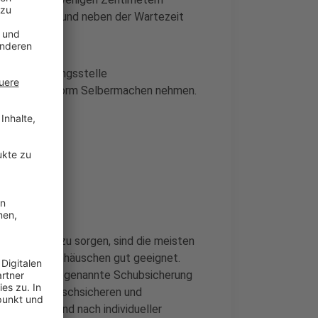
st umsetzen und neben der Wartezeit
felder Beratungsstelle
 die Scheu vorm Selbermachen nehmen.
 oben drauf zu sorgen, sind die meisten
n oder Gartenhäuschen gut geeignet.
rweise eine sogenannte Schubsicherung
 Bei einem rutschsicheren und
en Flächen und nach individueller