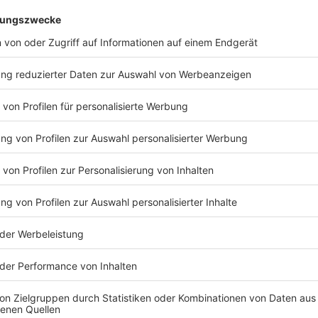
vorgefertigte Pakete mit allem, was man braucht, ink
Anzeige
Wasserablauf frei- und Regen zurückhalten:
Anzeige
Eine Kiesfangleiste am Rand des Dachs erfüllt den 
weggespült oder -geweht wird. Etwas Kies zwischen 
diesen frei von organischem Material zu halten. Geg
dem gesamten Dachrand als Trennung zur Umgebung a
trockenen Phasen etwas besser mit Wasser versorgt
der Aufbau um eine weitere Vliesschicht unter dem 
Dränelementen erweiterbar. Diese bestehen aus unter
ihrer Form an Eierkartons. Setzt man Dränelemente 
Mehrschichtsubstrat