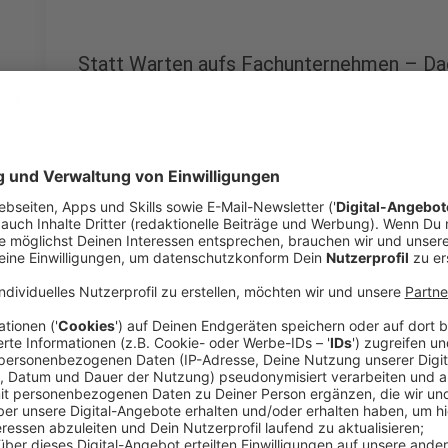
Statt Warten aufs Fachunternehmen – D
Anzeige
Für die Begrünung von Garagen oder anderen kleiner
die Hilfe von Profis.
Dachdeckerfirmen oder Garten- und Landschaftsbau
über stark gefragt. Für das Aufbringen einer Dachb
auf ein Fachunternehmen warten. Damit die Pflanz
bekommen, sollte das Gründach im Herbst oder Frühj
Unternehmen gefunden hat, braucht jedoch nicht auf 
Dachgestaltung zu verzichten.
Eine einfache, sogenannte extensive Dachbegrün