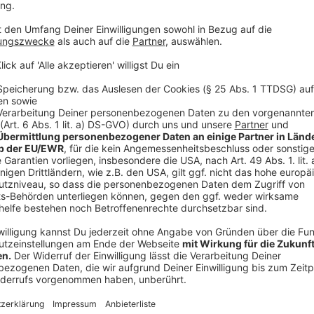
Abwägung auch verzichten. Wichtig aber in jedem Fall
sollte die zusätzliche Last tragen können. Eine ext
Zustand zwischen 80 und 180 kg pro Quadratmeter –
herkömmlichen Kiesbelag.
Anzeige
Substrat und Pflanzen als wichtigste Materia
Anzeige
Wer es ganz unkompliziert halten möchte, kann auf 
aufbringen und dort trockenheitsverträgliche Pflanz
sogenanntes Einschichtsubtrat, mindestens acht Ze
Dachs ist es wichtig, noch eine Wurzelschutzfolie al
Einwachsen von Wurzeln in die Dachhaut zu verhindern
leichten Wasserspeicher und als Schutz der Dachhaut 
sind im gut sortierten Bau- oder Gartenhandel sowie o