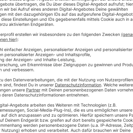
Aufbauhöhe kann man in den meisten Fällen selb
auch das Geld für die Dienstleistung sparen.
Wie das geht, weiß Peter Lindackers, Leiter der Kre
Verbraucherzentrale NRW. Er möchte den Menschen
Anzeige
Viele kleine Dächer sind geeignet:
Anzeige
Um für Kühle unterm Dach und für ein Bienenparadies
Flachdächer von Garagen, Carports, Mülltonnenboxe
Überschreitet die Dachneigung 10 Grad, ist normale
nötig, die das Abrutschen der Begrünung verhindert.
wurzelfesten Dachmaterial kann man darauf bei klein