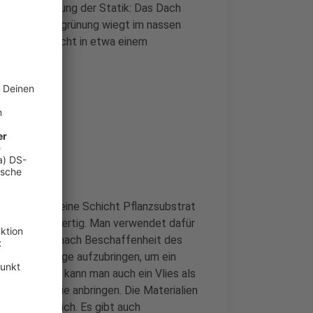
 ist die Prüfung der Statik: Das Dach
ensive Dachbegrünung wiegt im nassen
 das entspricht in etwa einem
lien:
seinem Dach eine Schicht Pflanzsubstrat
en setzen – fertig. Man verwendet dafür
ntimeter Je nach Beschaffenheit des
s unterste Lage aufzubringen, um ein
. Zusätzlich kann man auch ein Vlies als
auf der Folie anbringen. Die Materialien
nline erhältlich. Es gibt auch