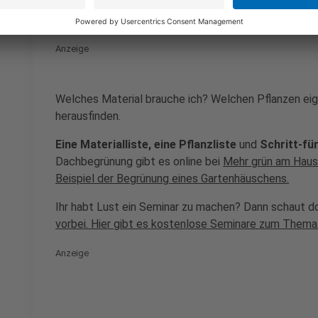
Ihr wollt mehr wissen?
Anzeige
Welches Material brauche ich? Welchen Pflanzen eign
herausfinden.
Eine Materialliste, eine Pflanzliste
und
Schritt-fü
Dachbegrünung gibt es online bei
Mehr grün am Haus
Beispiel der Begrünung eines Gartenhäuschens.
Ihr habt Lust ein Seminar zu machen? Dann schaut d
vorbei. Hier gibt es kostenlose Seminare zum Thema
Anzeige