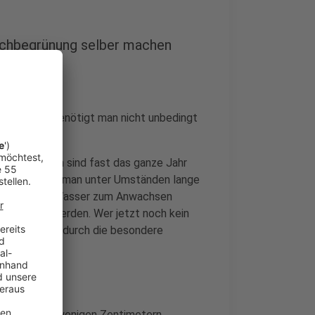
achbegrünung selber machen
en Dächern benötigt man nicht unbedingt
unternehmen sind fast das ganze Jahr
egrünung kann man unter Umständen lange
en genügend Wasser zum Anwachsen
ahr anlegt werden. Wer jetzt noch kein
die Vorteile durch die besondere
ung mit nur wenigen Zentimetern