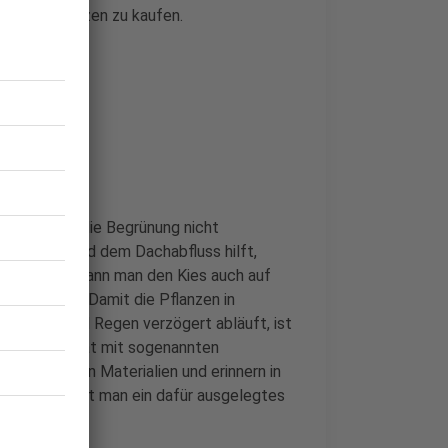
lusive Pflanzen zu kaufen.
Zweck, dass die Begrünung nicht
Substrat und dem Dachabfluss hilft,
ebenenfalls kann man den Kies auch auf
ufbringen. Damit die Pflanzen in
 werden und Regen verzögert abläuft, ist
Pflanzsubstrat mit sogenannten
schiedlichen Materialien und erinnern in
ein, verwendet man ein dafür ausgelegtes