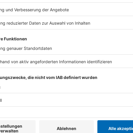
Anzeige
Keine Scheu vorm Experimentieren:
Anzeige
Es gibt viele Möglichkeiten, das Dach zu bepflanzen
Teppich erzeugen, bieten sich vorgefertigte, bepfla
Ausrollen auf dem Substrat an, ähnlich wie ein Rollra
auswählt, setzt besser fertige kleine Stauden ein
kann man auf heimische und insektenfreundliche Art
um etwas für die Artenvielfalt und das Auge zu tun.
Thymian oder Schnittlauch wachsen auf dem Dach. 
abgetrennten Sprossen von Sedumpflanzen. Mit ge
sie im Substrat an und breiten sich flächendeckend a
Anzeige