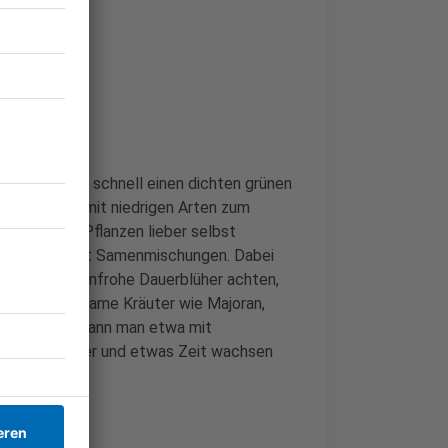
. Möchte man schnell einen dichten grünen
nzte Matten mit niedrigen Arten zum
sen. Wer die Pflanzen lieber selbst
 oder verwendet Samenmischungen. Dabei
en oder farbenfrohe Dauerblüher achten,
 Sogar genügsame Kräuter wie Majoran,
Geld sparen kann man etwa mit
nügend Wasser und etwas Zeit wachsen
us.