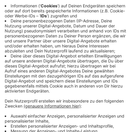
Cybermobbing ist kein eigener Straftatbestand -
anders sieht es aber bei den einzelnen Handlungen aus.
Beleidigung, Bedrohung ode üble Nachrede
beispielsweise können angezeigt werden und
rechtliche Konsequenzen haben. Betroffene müssen
selbst entscheiden, ob sie diesen Weg gehen wollen.
Anzeige
Wo finde ich Hilfe?
Anzeige
Bundesweite Hilfsangebote
Anzeige
Krisenchat:
Ist ein bundesweites, ehrenamtliches