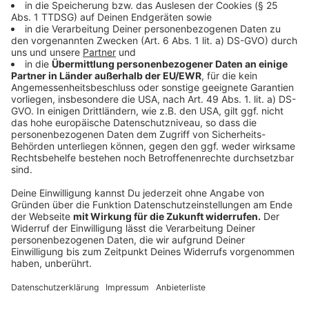
Bündnis gegen Cybermobbing e.V
. Anlaufstellen
und Tipps für Opfer und Betroffene von
Cybermobbing
-->
https://www.buendnis-gegen-cybermobbing.de/
Juuuport:
Selbsthilfe-Plattform der
Niedersächsischen Landesmedienanstalt.
Fachlich geschulte ehrenamtliche Scouts
zwischen 14 und 18 Jahren geben ihren Tipps bei
und gegen Cybermobbing.
-->
https://www.juuuport.de/beratung
Nummer gegen Kummer:
Kinder und Jugendliche
wählen 0800 / 1110333, Eltern und Pädagogen
0800 / 1110550.