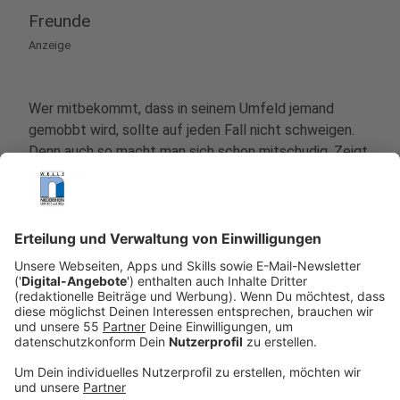
Freunde
Anzeige
Wer mitbekommt, dass in seinem Umfeld jemand
gemobbt wird, sollte auf jeden Fall nicht schweigen.
Denn auch so macht man sich schon mitschudig. Zeigt
den Betroffenen , dass sie nicht alleine sind und steht
Ihnen zur Seite. Nur gemeinsam könnt Ihr euch gegen
Mobbing in jeder Form stark machen.
Anzeige
Rechtliche Konsequenzen
Anzeige