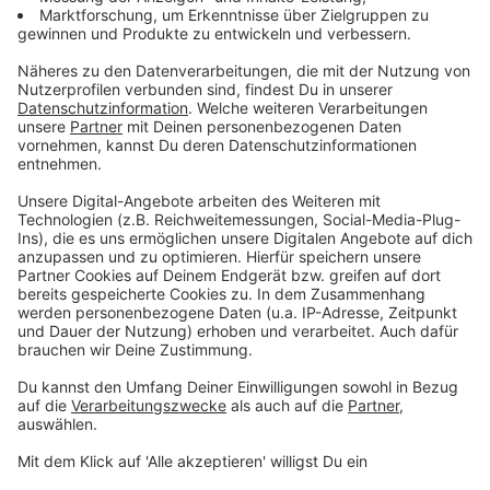
und kostenloses Hilfsangebot für Kinder und
junge Erwachsene in Not. Das Angebot bietet
Kindern und Jugendlichen professionelle Hilfe –
jeden Tag, 24 Stunden, per SMS oder WhatsApp.
Der Chatkanal wird von ehrenamtlichen
qualifizierten Krisenberaterinnen und -beratern
betrieben.
-->
www.krisenchat.de
Cyberhelp:
Informationen rund um Cybermobbing,
Unterrichtsmaterialien für Lehrerinnen und Lehrer
und Pädagoginnen und Pädagogen
-->
www.cyberhelp.eu/de