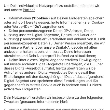
Mit dieser Maßnahme aus dem Stärkungspaket
Innenstadt will Krefeld eine offene Tür für Menschen
aus dem Quartier anbieten. Das Quartiersbüro ist als
Anlaufstelle für alle Themen aus dem
nachbarschaftlichen Kontext gedacht. In Zukunft soll
es dort auch Beratung und Hilfe geben, zum Beispiel
beim Ausfüllen von Formularen. An zwei Tagen in der
Woche haben Anwohner vor Ort die Möglichkeit, ins
Gespräch zu kommen: Dienstags von 14 bis 18 Uhr und
donnerstags von 9 bis 12 Uhr gibt es eine
Sprechstunde.
Anzeige