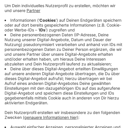
liegen uns wegen eines Übermittlungsfehlers
derzeit nicht vor.
Trotzt der unbeständigen Zahlen könnten bald
Lockerungen auf uns zukommen. Am Mittwoch
wollen die Ministerpräsidenten der Länder und
Bundeskanzler Scholz erneut über das weitere
Vorgehen in der Pandemie beraten. Unter anderem
soll die 2G-Regel im Restaurant und Einzelhandel
wegfallen.
Veröffentlicht:
Montag, 14.02.2022 18:08
Anzeige