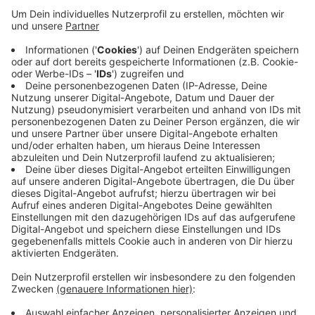
Veröffentlicht:
Montag, 16.11.2020 16:34
Anzeige
Die wenigsten Infektionen verzeichnen bei uns am
Niederrhein aktuell die Gemeinden Niederkrüchten und
Schwalmtal mit jeweils 36. Die Zahl der Menschen, die
an den Folgen des Virus gestorben sind, hat sich seit
Freitag nicht verändert. Im Kreis liegt sie weiterhin bei
46, in Krefeld bei 34.
Anzeige