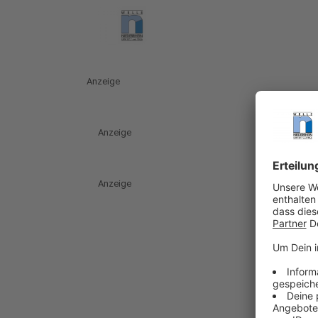
Anzeige
Anzeige
Anzeige