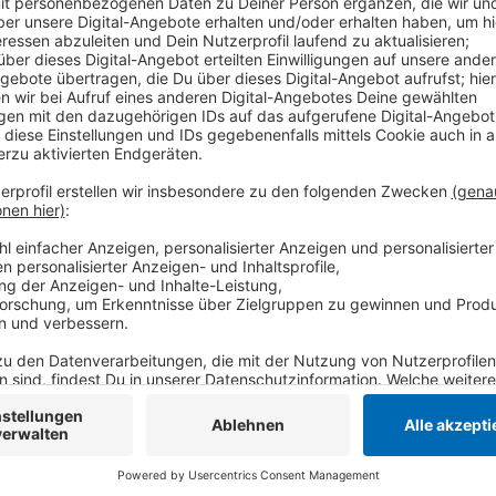
Seit Beginn der Pandemie sind 265 Krefelder im Zu
Inzidenz ist im Vergleich zum Vortag gesunken - auf j
steigt die Zahl der Neuinfektionen binnen einer Woch
NRW-weiten Durchschnitt.
Anzeige