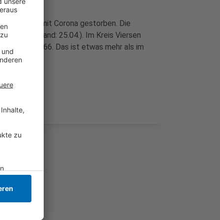
sammenhang mit Corona gestorben. Die
etzt 577 (Stand: 25.04.). Im Kreis Viersen
e auf jetzt 766. Das ist etwas mehr als im