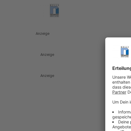
Anzeige
Anzeige
Anzeige