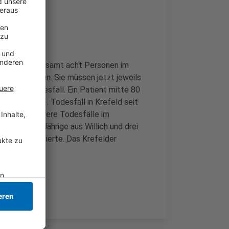
wurden insgesamt acht Personen im
angetroffen. Sie müssen jetzt jeweils
n Corona-Todesfall. Ein Patient mitte 80
 insgesamt 41. Todesfall in Krefeld seit
e gleich mehrere Todesfälle im
m eine 76-Jährige aus Willich und drei
e 57 Neuinfizierte. Das Krefelder