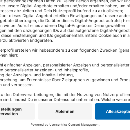
Veröffentlicht:
Dienstag, 08.12.2020 16:58
Anzeige
Im Rahmen der landesweiten Schwerpunktkontrolle 
Krefelder Hauptbahnhof ohne Mund-Nase-Bedeckung 
ein Bußgeld zahlen. In Krefeld gibt es einen weitere
ist jetzt in einem Krankenhaus verstorben. Es ist der
Beginn der Pandemie. Der Kreis Viersen meldet heut
Zusammenhang mit dem Virus. Dabei handelt es sich u
Personen aus Nettetal. Kreisweit gibt es Stand heut
Gesundheitsamt meldet 40 neue Fälle.
Anzeige