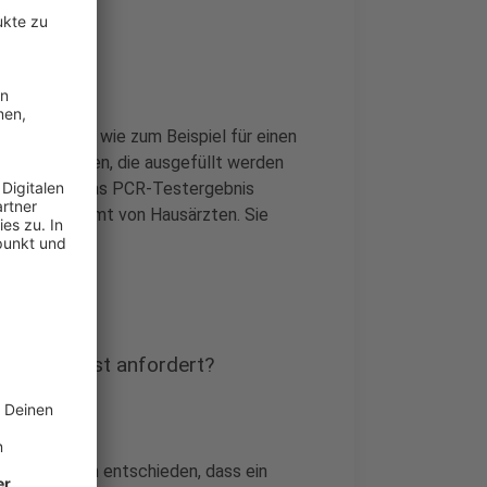
eren Fällen, wie zum Beispiel für einen
blätter geben, die ausgefüllt werden
shalt, müsse das PCR-Testergebnis
mständen kommt von Hausärzten. Sie
raxen sei.
h einen Test anfordert?
t hat kürzlich entschieden, dass ein