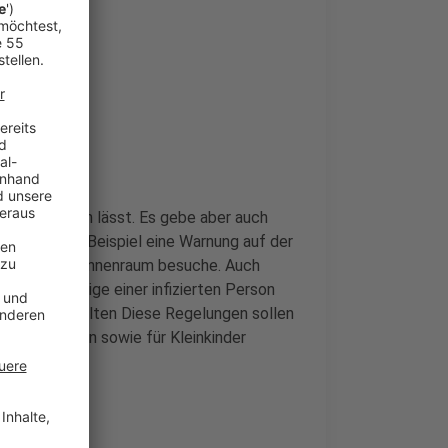
ht
Anlass testen lässt. Es gebe aber auch
n, wenn zum Beispiel eine Warnung auf der
staltung im Innenraum besuche. Auch
hlen. Angehörige einer infizierten Person
stenlos erhalten Diese Regelungen sollen
ankenhäusern sowie für Kleinkinder
 erledigen.