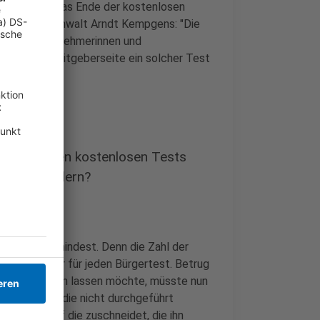
dern darf. Das Ende der kostenlosen
sagt Rechtsanwalt Arndt Kempgens: "Die
dnen. Arbeitnehmerinnen und
ngs auf Arbeitgeberseite ein solcher Test
sfälle mit den kostenlosen Tests
n etwas ändern?
h (SPD) zumindest. Denn die Zahl der
itig weniger für jeden Bürgertest. Betrug
stenlos testen lassen möchte, müsste nun
net worden, die nicht durchgeführt
 und auch auf die zuschneidet, die ihn