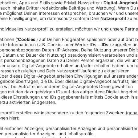
Anzeige
Wer ab dem 1. Juli zahlen muss und wer nic
Anzeige
Die drei Euro zahlt man, wenn man sich ohne echten 
einige Ausnahmen. Die Tests sollen kostenlos bleibe
Corona-App auftaucht oder aber man eine Großveran
Infizierte, die sich freitesten müssen, sollen nicht za
im selben Haushalt dürften den Test dann ebenso ko
auch für den Besuch von Pflegeeinrichtungen oder Kr
gelten. Wer zahlen muss, kann das bar oder per Karte
Anzeige