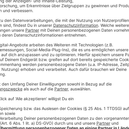
Wie wird kontrolliert?
Anzeige
Klar ist, man muss seine Ausnahme nachweisen. In and
Besuch im Krankenhaus oder Pflegeheim soll es Form
müssen. Mit einer infizierten Person im selben Hau
desjenigen vorgewiesen werden. Kritik an diesen U
mahnen, dass solche Kontrollen nicht Aufgaben der P
Anzeige
Was passiert, wenn der Arbeitgeber plötzlic
Anzeige
Es gibt eine klare Regelung: das Bundesarbeitsgerich