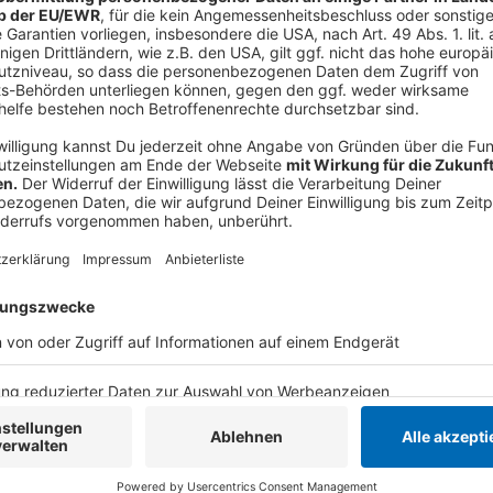
Arbeitgeber Testnachweise vom Arbeitnehmer einfor
Tests hat darum Auswirkungen für die Arbeitgeber, 
Arbeitgeberinnen und Arbeitgeber dürfen Tests anor
Arbeitnehmer müssen einen Nachweis bringen, allerdi
finanziert werden."
Anzeige
In der Vergangenheit hat es ja viele Betrug
gegeben. Kann die neue Testregelung dara
Anzeige
Das hofft Bundesgesundheitsminister Karl Lauterbac
Tests werde zurückgehen und der Bund zahlt gleichze
kann dadurch weniger attraktiv werden. Wer sich ko
auch den Grund nachweisen. "Es sind Tests abgerech
wurden. Dadurch wird die Qualität besser kontrolliert