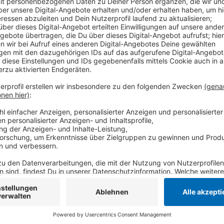
Etwas mehr als 900 neue Corona-Fälle melden die G
es neben Krefeld und Viersen in Willich und Netteta
auch die Zahl der Corona-Fälle, die im Krankenhaus 
Anzeige