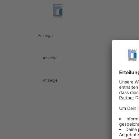
Anzeige
Anzeige
Anzeige