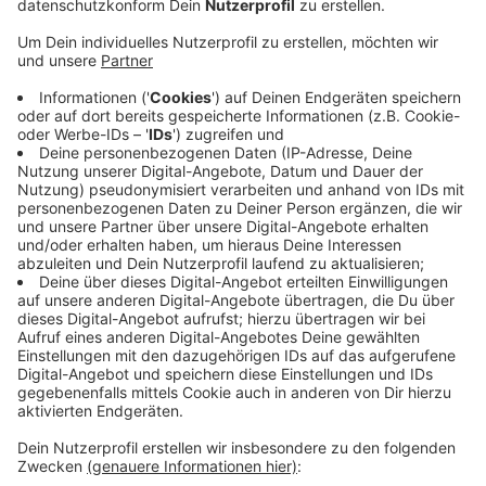
Veröffentlicht:
Donnerstag, 17.11.2022 18:26
Anzeige
Zuletzt hatte die Nachfrage in den Impfzentren
nochmal nachgelassen. Im Krefelder Seidenweberhaus
werden aktuell rund 100 Impfungen pro Woche
vorgenommen. Bei den meisten davon handelt es sich
um die 2. Boosterimpfung für ältere Menschen und
Menschen mit Vorerkrankungen, so eine
Stadtsprecherin. Ähnlich viele Impflinge waren es auch
vergangene Woche im Impfzentrum Dülken. Künftig
sollen Corona-Impfungen nur noch in Arztpraxen und
Apotheken möglich sein.
Anzeige